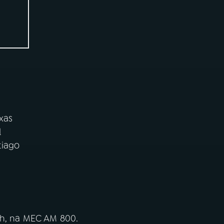
ixas
l
tiago
2h, na MEC AM 800.