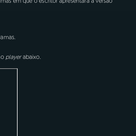
amas em que o escritor apresentará a versão
ramas.
no
player
abaixo.