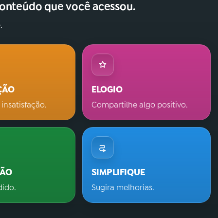
conteúdo que você acessou.
.
ÇÃO
ELOGIO
 insatisfação.
Compartilhe algo positivo.
ÇÃO
SIMPLIFIQUE
dido.
Sugira melhorias.