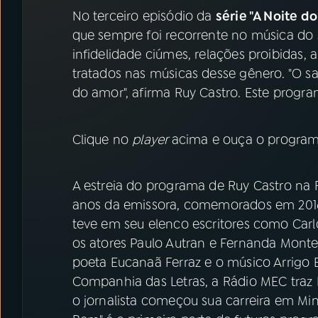
07
ÚLTIMAS
No terceiro episódio da
série "A Noite 
que sempre foi recorrente no música do
08
PRÊMIO RÁDIO MEC
infidelidade ciúmes, relações proibidas
tratados nas músicas desse gênero. "O s
do amor", afirma Ruy Castro. Este progra
ACOMPANHE A RÁDIO MEC
YouTube
Facebook
Clique no
player
acima
e ouça o program
Instagram
X
A estreia do programa de Ruy Castro na R
TikTok
anos da emissora, comemorados em 2016.
teve em seu elenco escritores como Car
os atores Paulo Autran e Fernanda Mont
poeta Eucanaã Ferraz e o músico Arrigo
Companhia das Letras, a Rádio MEC traz 
o jornalista começou sua carreira em Mina