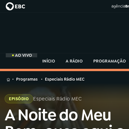
agência
Br
AO VIVO
INÍCIO
A RÁDIO
PROGRAMAÇÃO
MENU
Programas
Especiais Rádio MEC
Buscar
na
Especiais Rádio MEC
EPISÓDIO
Rádio
Buscar
MEC
A Noite do Meu
Buscar
na
Rádio
Início
AO VIVO