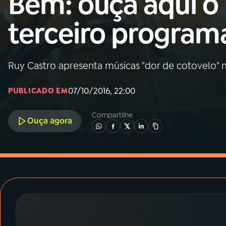
Bem: ouça aqui o
MEC
terceiro program
01
INÍCIO
02
A RÁDIO
Ruy Castro apresenta músicas "dor de cotovelo" 
07/10/2016, 22:00
PUBLICADO EM
03
PROGRAMAÇÃO
Compartilhe
Ouça agora
04
PROGRAMAS
05
PODCASTS
06
VIDEOCASTS