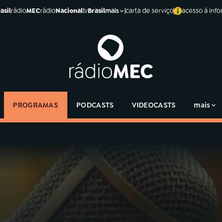
asil
rádio
MEC
rádio
Nacional
tv
Brasil
carta de serviço
acesso à inf
mais
PROGRAMAS
PODCASTS
VIDEOCASTS
mais