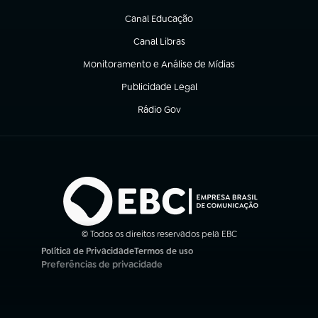
(abre em nova aba)
Canal Educação
(abre em nova aba)
Canal Libras
(abre em nova aba)
Monitoramento e Análise de Mídias
(abre em nova aba)
Publicidade Legal
(abre em nova aba)
Rádio Gov
(abre em nova aba)
© Todos os direitos reservados pela EBC
Política de Privacidade
Termos de uso
(abre em nova aba)
(abre em nova aba)
Preferências de privacidade