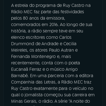
A estreia do programa de Ruy Castro na
YouTube
Facebook
Rádio MEC faz parte das festividades
pelos 80 anos da emissora,
Instagram
X
comemorados em 2016. Ao longo de sua
história, a rádio sempre teve em seu
TikTok
elenco escritores como Carlos
Drummond de Andrade e Cecilia
Meireles, os atores Paulo Autran e
Fernanda Montenegro e, mais
recentemente, conta com o poeta
Eucanaã Ferraz e o músico Arrigo
Barnabé. Em uma parceria com a editora
Companhia das Letras, a Rádio MEC traz
Ruy Castro exatamente para o veículo no
qual o jornalista começou sua carreira em
Minas Gerais, o rádio. A série "A noite do