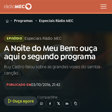
MENU
Programas
Especiais Rádio MEC
Especiais Rádio MEC
EPISÓDIO
A Noite do Meu Bem: ouça
Buscar
na
aqui o segundo programa
Rádio
Buscar
MEC
Ruy Castro falou sobre as grandes vozes do samba-
canção.
Início
AO VIVO
03/10/2016, 21:42
PUBLICADO EM
01
INÍCIO
Compartilhe
Ouça agora
02
A RÁDIO