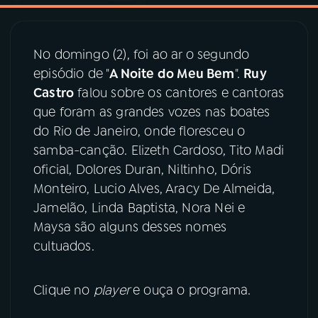
03
PROGRAMAÇÃO
No domingo (2), foi ao ar o segundo
episódio de "
A Noite do Meu Bem
".
Ruy
04
PROGRAMAS
Castro
falou sobre os cantores e cantoras
que foram as grandes vozes nas boates
05
PODCASTS
do Rio de Janeiro, onde floresceu o
samba-canção. Elizeth Cardoso, Tito Madi
oficial, Dolores Duran, Niltinho, Dóris
06
VIDEOCASTS
Monteiro, Lucio Alves, Aracy De Almeida,
Jamelão, Linda Baptista, Nora Nei e
07
ÚLTIMAS
Maysa são alguns desses nomes
cultuados.
08
PRÊMIO RÁDIO MEC
Clique no
player
e ouça o programa.
ACOMPANHE A RÁDIO MEC