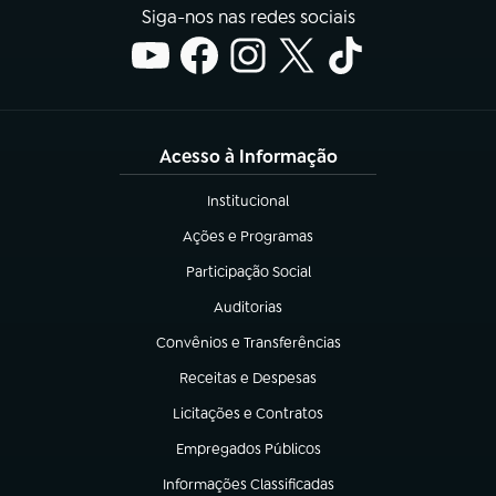
Siga-nos nas redes sociais
Acesso à Informação
Institucional
(abre em nova aba)
Ações e Programas
(abre em nova aba)
Participação Social
(abre em nova aba)
Auditorias
(abre em nova aba)
Convênios e Transferências
(abre em nova aba)
Receitas e Despesas
(abre em nova aba)
Licitações e Contratos
(abre em nova aba)
Empregados Públicos
(abre em nova aba)
Informações Classificadas
(abre em nova aba)