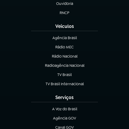
Ouvidoria
(abre em nova aba)
RNCP
(abre em nova aba)
Veículos
Agência Brasil
(abre em nova aba)
Rádio MEC
Rádio Nacional
(abre em nova aba)
Radioagência Nacional
(abre em nova aba)
TV Brasil
(abre em nova aba)
TV Brasil Internacional
(abre em nova aba)
Serviços
A Voz do Brasil
(abre em nova aba)
Agência GOV
(abre em nova aba)
Canal GOV