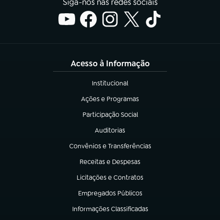
Siga-nos nas redes sociais
Acesso à Informação
Institucional
(abre em nova aba)
Ações e Programas
(abre em nova aba)
Participação Social
(abre em nova aba)
Auditorias
(abre em nova aba)
Convênios e Transferências
(abre em nova aba)
Receitas e Despesas
(abre em nova aba)
Licitações e Contratos
(abre em nova aba)
Empregados Públicos
(abre em nova aba)
Informações Classificadas
(abre em nova aba)