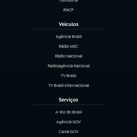
Ouvidoria
(abre em nova aba)
RNCP
(abre em nova aba)
Veículos
Agência Brasil
(abre em nova aba)
Rádio MEC
Rádio Nacional
(abre em nova aba)
Radioagência Nacional
(abre em nova aba)
TV Brasil
(abre em nova aba)
TV Brasil Internacional
(abre em nova aba)
Serviços
A Voz do Brasil
(abre em nova aba)
Agência GOV
(abre em nova aba)
Canal GOV
(abre em nova aba)