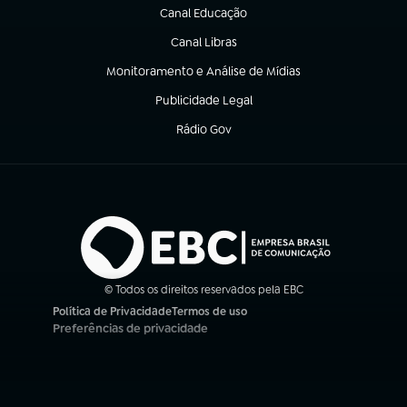
Canal Educação
(abre em nova aba)
Canal Libras
(abre em nova aba)
Monitoramento e Análise de Mídias
(abre em nova aba)
Publicidade Legal
(abre em nova aba)
Rádio Gov
(abre em nova aba)
© Todos os direitos reservados pela EBC
Política de Privacidade
Termos de uso
(abre em nova aba)
(abre em nova aba)
Preferências de privacidade