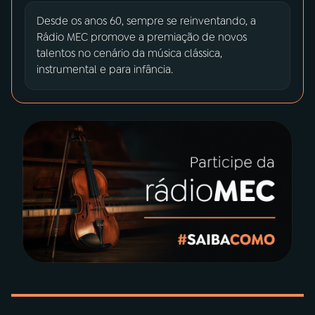
Desde os anos 60, sempre se reinventando, a
03
PROGRAMAÇÃO
Rádio MEC promove a premiação de novos
talentos no cenário da música clássica,
instrumental e para infância.
04
PROGRAMAS
05
PODCASTS
06
VIDEOCASTS
07
ÚLTIMAS
08
PRÊMIO RÁDIO MEC
ACOMPANHE A RÁDIO MEC