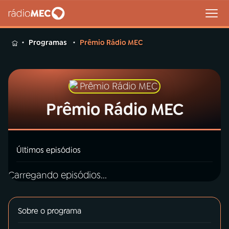
MENU
Programas
Prêmio Rádio MEC
Buscar
Prêmio Rádio MEC
na
Rádio
Buscar
MEC
Últimos episódios
Início
AO VIVO
Carregando episódios...
01
INÍCIO
Sobre o programa
02
A RÁDIO