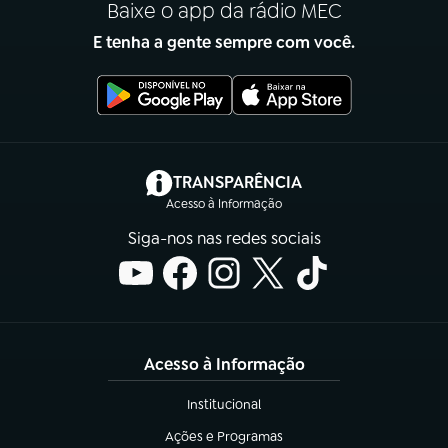
Baixe o app da rádio MEC
E tenha a gente sempre com você.
(abre em nova aba)
TRANSPARÊNCIA
Acesso à Informação
Siga-nos nas redes sociais
Acesso à Informação
Institucional
(abre em nova aba)
Ações e Programas
(abre em nova aba)