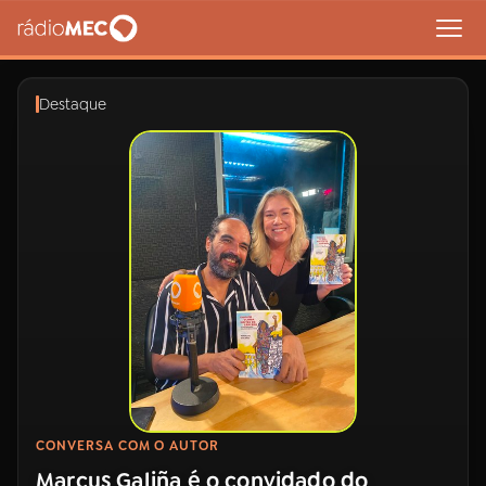
MENU
Destaque
Buscar
na
Rádio
Buscar
MEC
Início
AO VIVO
01
INÍCIO
CONVERSA COM O AUTOR
02
A RÁDIO
Marcus Galiña é o convidado do