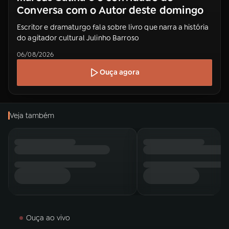
Conversa com o Autor deste domingo
03
PROGRAMAÇÃO
Escritor e dramaturgo fala sobre livro que narra a história
do agitador cultural Julinho Barroso
06/08/2026
04
PROGRAMAS
Ouça agora
05
PODCASTS
Veja também
06
VIDEOCASTS
07
ÚLTIMAS
08
PRÊMIO RÁDIO MEC
Ouça ao vivo
ACOMPANHE A RÁDIO MEC