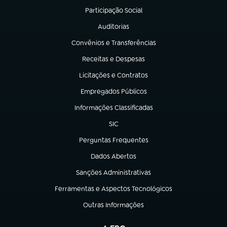
Participação Social
(abre em nova aba)
Auditorias
(abre em nova aba)
Convênios e Transferências
(abre em nova aba)
Receitas e Despesas
(abre em nova aba)
Licitações e Contratos
(abre em nova aba)
Empregados Públicos
(abre em nova aba)
Informações Classificadas
(abre em nova aba)
SIC
(abre em nova aba)
Perguntas Frequentes
(abre em nova aba)
Dados Abertos
(abre em nova aba)
Sanções Administrativas
(abre em nova aba)
Ferramentas e Aspectos Tecnológicos
(abre em nova aba)
Outras Informações
(abre em nova aba)