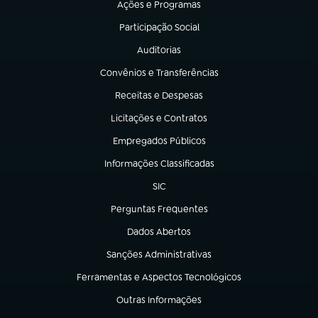
Ações e Programas
(abre em nova aba)
Participação Social
(abre em nova aba)
Auditorias
(abre em nova aba)
Convênios e Transferências
(abre em nova aba)
Receitas e Despesas
(abre em nova aba)
Licitações e Contratos
(abre em nova aba)
Empregados Públicos
(abre em nova aba)
Informações Classificadas
(abre em nova aba)
SIC
(abre em nova aba)
Perguntas Frequentes
(abre em nova aba)
Dados Abertos
(abre em nova aba)
Sanções Administrativas
(abre em nova aba)
Ferramentas e Aspectos Tecnológicos
(abre em nova aba)
Outras Informações
(abre em nova aba)