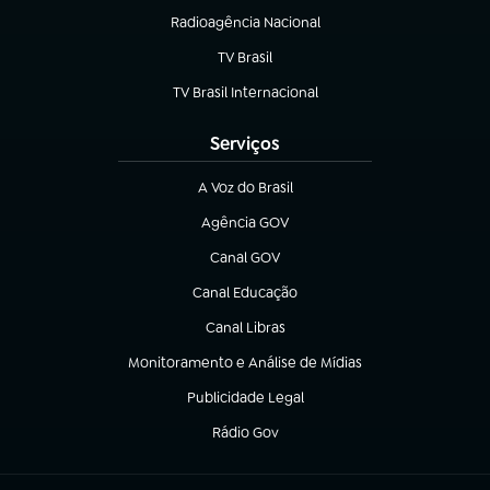
Radioagência Nacional
(abre em nova aba)
TV Brasil
(abre em nova aba)
TV Brasil Internacional
(abre em nova aba)
Serviços
A Voz do Brasil
(abre em nova aba)
Agência GOV
(abre em nova aba)
Canal GOV
(abre em nova aba)
Canal Educação
(abre em nova aba)
Canal Libras
(abre em nova aba)
Monitoramento e Análise de Mídias
(abre em nova aba)
Publicidade Legal
(abre em nova aba)
Rádio Gov
(abre em nova aba)