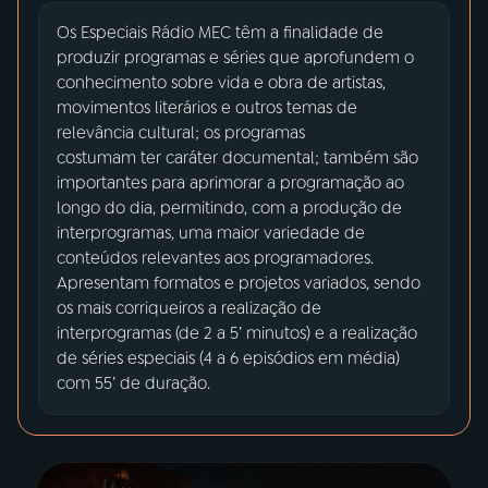
Os Especiais Rádio MEC têm a finalidade de
03
PROGRAMAÇÃO
produzir programas e séries que aprofundem o
conhecimento sobre vida e obra de artistas,
movimentos literários e outros temas de
04
PROGRAMAS
relevância cultural; os programas
costumam ter caráter documental; também são
importantes para aprimorar a programação ao
05
PODCASTS
longo do dia, permitindo, com a produção de
interprogramas, uma maior variedade de
conteúdos relevantes aos programadores.
06
VIDEOCASTS
Apresentam formatos e projetos variados, sendo
os mais corriqueiros a realização de
interprogramas (de 2 a 5’ minutos) e a realização
07
ÚLTIMAS
de séries especiais (4 a 6 episódios em média)
com 55’ de duração.
08
PRÊMIO RÁDIO MEC
ACOMPANHE A RÁDIO MEC