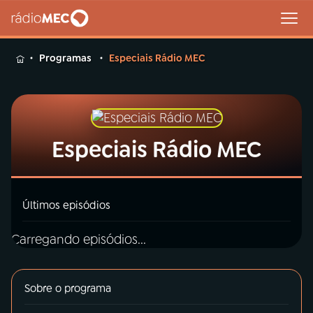
MENU
Programas
Especiais Rádio MEC
Buscar
Especiais Rádio MEC
na
Rádio
Buscar
MEC
Últimos episódios
Início
AO VIVO
Carregando episódios...
01
INÍCIO
Sobre o programa
02
A RÁDIO