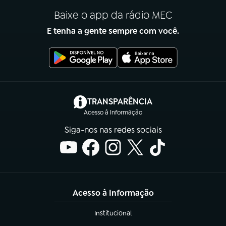
Baixe o app da rádio MEC
E tenha a gente sempre com você.
(abre em nova aba)
TRANSPARÊNCIA
Acesso à Informação
Siga-nos nas redes sociais
Acesso à Informação
Institucional
(abre em nova aba)