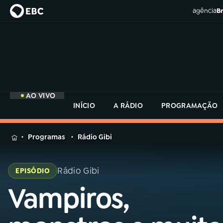
agência
Br
AO VIVO
INÍCIO
A RÁDIO
PROGRAMAÇÃO
MENU
Programas
Rádio Gibi
Buscar
na
Rádio Gibi
EPISÓDIO
Rádio
Buscar
MEC
Vampiros,
Buscar
na
Rádio
Início
AO VIVO