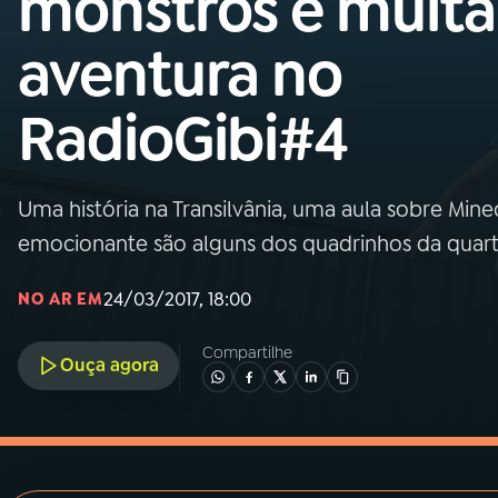
monstros e muita
MEC
aventura no
01
INÍCIO
RadioGibi#4
02
A RÁDIO
Uma história na Transilvânia, uma aula sobre Min
03
PROGRAMAÇÃO
emocionante são alguns dos quadrinhos da quart
04
PROGRAMAS
24/03/2017, 18:00
NO AR EM
Compartilhe
05
PODCASTS
Ouça agora
06
VIDEOCASTS