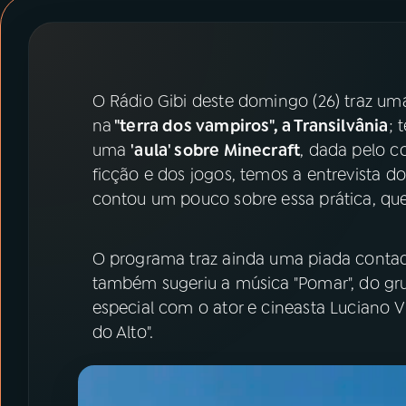
07
ÚLTIMAS
08
PRÊMIO RÁDIO MEC
O Rádio Gibi deste domingo (26) traz uma
na
"terra dos vampiros", a Transilvânia
; 
ACOMPANHE A RÁDIO MEC
uma
'aula' sobre Minecraft
, dada pelo c
YouTube
Facebook
ficção e dos jogos, temos a entrevista d
contou um pouco sobre essa prática, que 
Instagram
X
O programa traz ainda uma piada contada
TikTok
também sugeriu a música "Pomar", do gr
especial com o ator e cineasta Luciano V
do Alto".