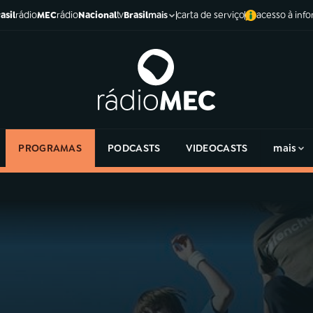
asil
rádio
MEC
rádio
Nacional
tv
Brasil
carta de serviço
acesso à inf
mais
PROGRAMAS
PODCASTS
VIDEOCASTS
mais