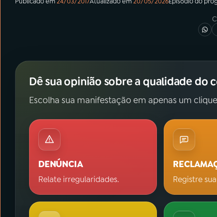
Publicado em
24/03/2017
Atualizado em
20/05/2026
Episódio
do pro
C
Dê sua opinião sobre a qualidade do 
Escolha sua manifestação em apenas um clique
DENÚNCIA
RECLAMA
Relate irregularidades.
Registre sua