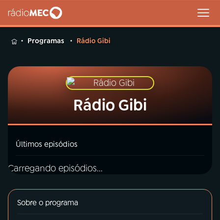
MENU
Programas
Rádio Gibi
Buscar
Rádio Gibi
na
Rádio
Buscar
MEC
Últimos episódios
Início
AO VIVO
Carregando episódios...
01
INÍCIO
Sobre o programa
02
A RÁDIO