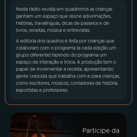
Nesta rádio-revista em quadrinhos as crianças
03
PROGRAMAÇÃO
ganham um espaço que reúne adivinhações,
histórias, travalínguas, dicas de passeios e de
livros, receitas, música e entrevistas.
04
PROGRAMAS
A editoria dos quadros é feita por crianças que
colaboram com o programa (a cada edição um
grupo diferente) fazendo do programa um
05
PODCASTS
espaço de interação e troca. A produção tem o
papel de incrementar a receita, apresentando
06
VIDEOCASTS
gente crescida que trabalha com e para crianças,
como escritores, músicos, contadores de história,
esportistas e professores.
07
ÚLTIMAS
08
PRÊMIO RÁDIO MEC
ACOMPANHE A RÁDIO MEC