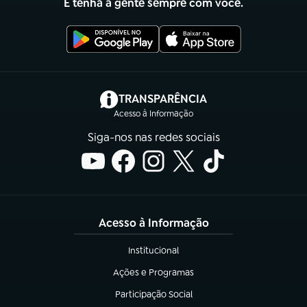
E tenha a gente sempre com você.
(abre em nova aba)
TRANSPARÊNCIA
Acesso à Informação
Siga-nos nas redes sociais
Acesso à Informação
Institucional
(abre em nova aba)
Ações e Programas
(abre em nova aba)
Participação Social
(abre em nova aba)