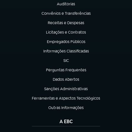
Auditorias
(abre em nova aba)
Convênios e Transferências
(abre em nova aba)
Receitas e Despesas
(abre em nova aba)
Licitações e Contratos
(abre em nova aba)
Empregados Públicos
(abre em nova aba)
Informações Classificadas
(abre em nova aba)
SIC
(abre em nova aba)
Perguntas Frequentes
(abre em nova aba)
Dados Abertos
(abre em nova aba)
Sanções Administrativas
(abre em nova aba)
Ferramentas e Aspectos Tecnológicos
(abre em nova aba)
Outras Informações
(abre em nova aba)
A EBC