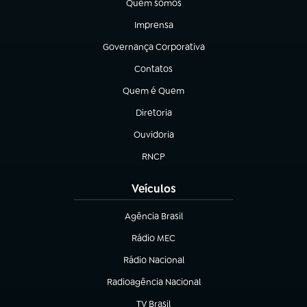
Quem somos
(abre em nova aba)
Imprensa
(abre em nova aba)
Governança Corporativa
(abre em nova aba)
Contatos
(abre em nova aba)
Quem é Quem
(abre em nova aba)
Diretoria
(abre em nova aba)
Ouvidoria
(abre em nova aba)
RNCP
(abre em nova aba)
Veículos
Agência Brasil
(abre em nova aba)
Rádio MEC
Rádio Nacional
(abre em nova aba)
Radioagência Nacional
(abre em nova aba)
TV Brasil