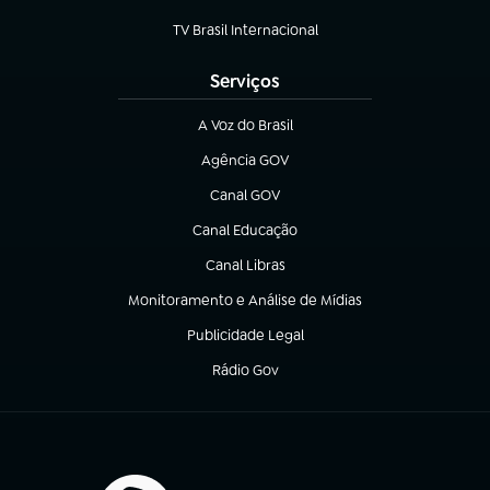
(abre em nova aba)
TV Brasil Internacional
(abre em nova aba)
Serviços
A Voz do Brasil
(abre em nova aba)
Agência GOV
(abre em nova aba)
Canal GOV
(abre em nova aba)
Canal Educação
(abre em nova aba)
Canal Libras
(abre em nova aba)
Monitoramento e Análise de Mídias
(abre em nova aba)
Publicidade Legal
(abre em nova aba)
Rádio Gov
(abre em nova aba)