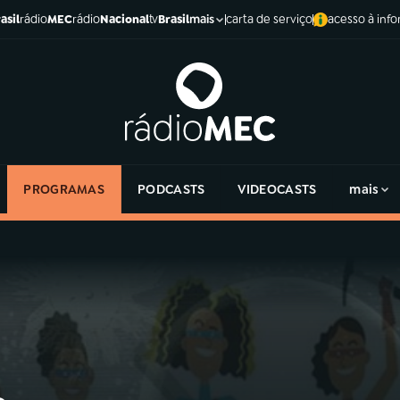
asil
rádio
MEC
rádio
Nacional
tv
Brasil
carta de serviço
acesso à inf
mais
PROGRAMAS
PODCASTS
VIDEOCASTS
mais