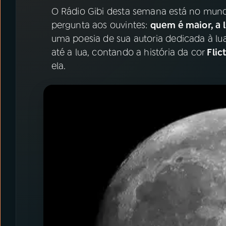
07
ÚLTIMAS
O Rádio Gibi desta semana está no mund
pergunta aos ouvintes:
quem é maior, a l
08
PRÊMIO RÁDIO MEC
uma poesia de sua autoria dedicada à lua
até a lua, contando a história da cor
Flic
ela.
ACOMPANHE A RÁDIO MEC
YouTube
Facebook
Instagram
X
TikTok