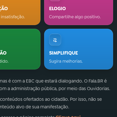
ÇÃO
ELOGIO
 insatisfação.
Compartilhe algo positivo.
ÇÃO
SIMPLIFIQUE
dido.
Sugira melhorias.
 mas é com a EBC que estará dialogando. O Fala.BR é
m a administração pública, por meio das Ouvidorias.
 conteúdos ofertados ao cidadão. Por isso, não se
onteúdo alvo de sua manifestação.