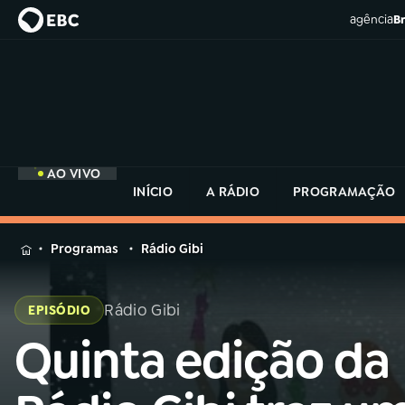
agência
Br
AO VIVO
INÍCIO
A RÁDIO
PROGRAMAÇÃO
MENU
Programas
Rádio Gibi
Buscar
na
Rádio Gibi
EPISÓDIO
Rádio
Buscar
MEC
Quinta edição da
Buscar
na
Rádio
Início
AO VIVO