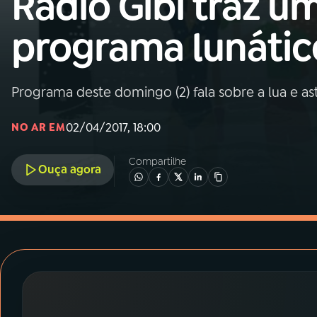
Rádio Gibi traz u
MEC
programa lunátic
01
INÍCIO
02
A RÁDIO
Programa deste domingo (2) fala sobre a lua e as
02/04/2017, 18:00
NO AR EM
03
PROGRAMAÇÃO
Compartilhe
Ouça agora
04
PROGRAMAS
05
PODCASTS
06
VIDEOCASTS