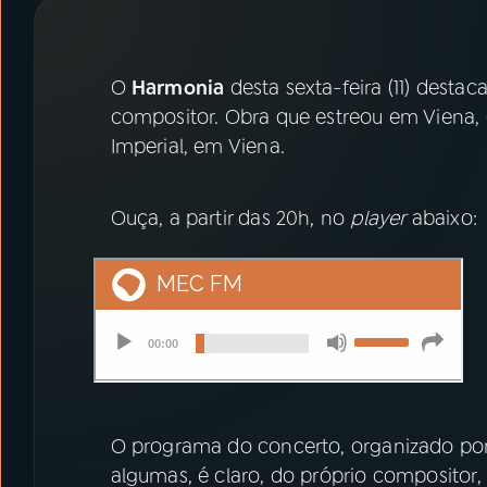
07
ÚLTIMAS
08
PRÊMIO RÁDIO MEC
O
Harmonia
desta sexta-feira (11) destac
compositor. Obra que estreou em Viena, e
Imperial, em Viena.
ACOMPANHE A RÁDIO MEC
YouTube
Facebook
Ouça, a partir das 20h, no
player
abaixo:
Instagram
X
TikTok
O programa do concerto, organizado por 
algumas, é claro, do próprio compositor