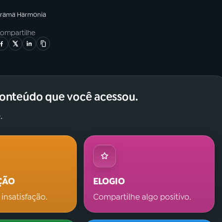
grama
Harmonia
ompartilhe
conteúdo que você acessou.
.
ÇÃO
ELOGIO
 insatisfação.
Compartilhe algo positivo.