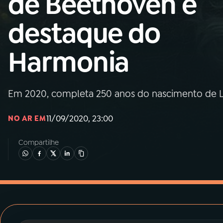
de Beethoven é
MEC
destaque do
01
INÍCIO
Harmonia
02
A RÁDIO
Em 2020, completa 250 anos do nascimento de 
03
PROGRAMAÇÃO
11/09/2020, 23:00
NO AR EM
04
PROGRAMAS
Compartilhe
05
PODCASTS
06
VIDEOCASTS