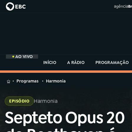
agência
Br
AO VIVO
INÍCIO
A RÁDIO
PROGRAMAÇÃO
MENU
Programas
Harmonia
Buscar
na
Harmonia
EPISÓDIO
Rádio
Buscar
MEC
Septeto Opus 20
Buscar
na
Rádio
Início
AO VIVO