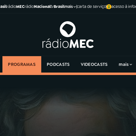
asil
rádio
MEC
rádio
Nacional
tv
Brasil
carta de serviço
acesso à inf
mais
PROGRAMAS
PODCASTS
VIDEOCASTS
mais