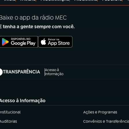
Baixe o app da rádio MEC
E tenha a gente sempre com você.
Acesso à
TRANSPARÊNCIA
abre em nova aba)
Informação
Acesso à Informação
Institucional
Ações e Programas
(abre em nova aba)
(abre em nova aba)
Auditorias
Convênios e Transferênci
(abre em nova aba)
(abre em nova aba)