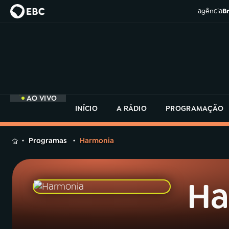
agência
Br
AO VIVO
INÍCIO
A RÁDIO
PROGRAMAÇÃO
MENU
Programas
Harmonia
Buscar
na
Rádio
Ha
Buscar
MEC
Buscar
na
Rádio
Início
AO VIVO