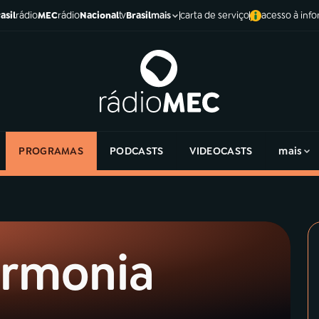
asil
rádio
MEC
rádio
Nacional
tv
Brasil
carta de serviço
acesso à inf
mais
PROGRAMAS
PODCASTS
VIDEOCASTS
mais
rmonia