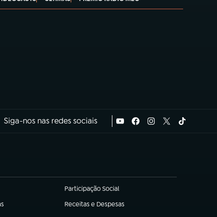
Siga-nos nas redes sociais
Participação Social
(abre em nova aba)
as
Receitas e Despesas
(abre em nova aba)