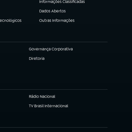
Informações Classificadas
(abre em nova aba)
Dados Abertos
(abre em nova aba)
Tecnológicos
Outras Informações
(abre em nova aba)
Governança Corporativa
(abre em nova aba)
Diretoria
(abre em nova aba)
Rádio Nacional
(abre em nova aba)
TV Brasil Internacional
(abre em nova aba)