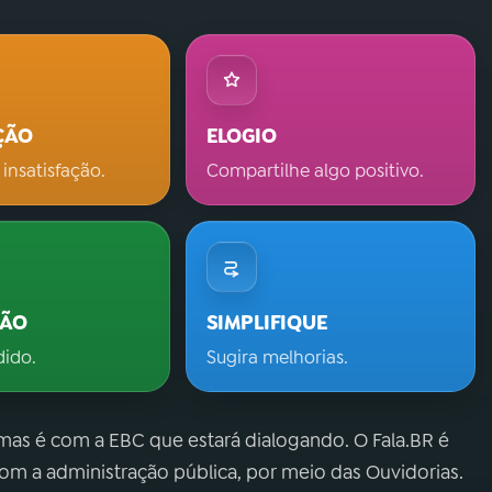
ÇÃO
ELOGIO
 insatisfação.
Compartilhe algo positivo.
ÇÃO
SIMPLIFIQUE
dido.
Sugira melhorias.
 mas é com a EBC que estará dialogando. O Fala.BR é
m a administração pública, por meio das Ouvidorias.