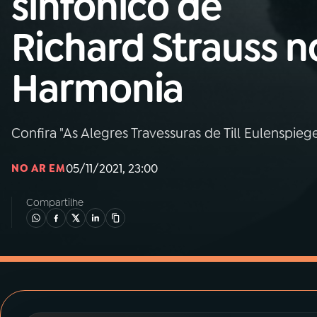
sinfônico de
MEC
Richard Strauss n
01
INÍCIO
Harmonia
02
A RÁDIO
Confira "As Alegres Travessuras de Till Eulenspie
03
PROGRAMAÇÃO
05/11/2021, 23:00
NO AR EM
04
PROGRAMAS
Compartilhe
05
PODCASTS
06
VIDEOCASTS