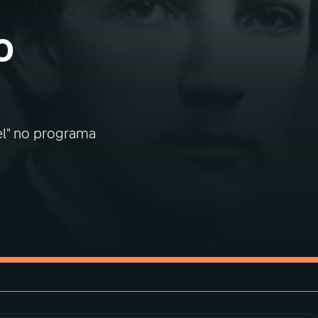
o
gel" no programa