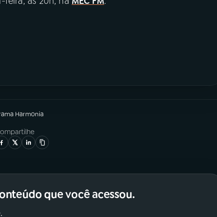
-feira, às 20h, na
MEC FM
.
grama
Harmonia
ompartilhe
conteúdo que você acessou.
.