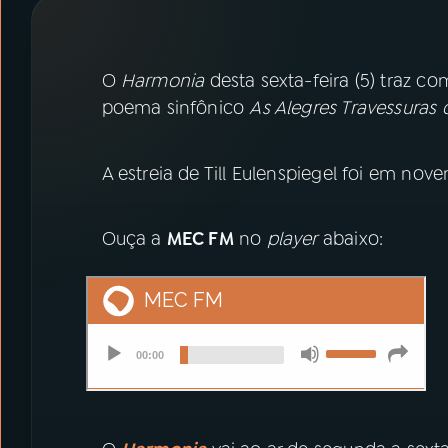
07
ÚLTIMAS
08
PRÊMIO RÁDIO MEC
O
Harmonia
desta sexta-feira (5) traz c
poema sinfônico
As Alegres Travessuras d
ACOMPANHE A RÁDIO MEC
A estreia de Till Eulenspiegel foi em no
YouTube
Facebook
Instagram
X
Ouça a
MEC FM
no
player
abaixo:
TikTok