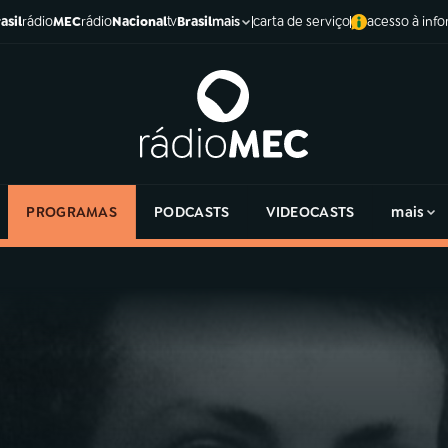
asil
rádio
MEC
rádio
Nacional
tv
Brasil
carta de serviço
acesso à inf
mais
PROGRAMAS
PODCASTS
VIDEOCASTS
mais