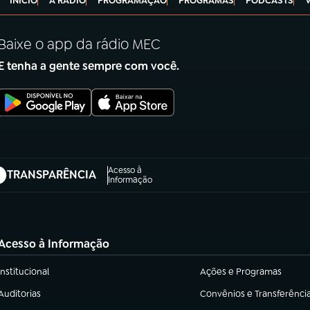
INÍCIO
A RÁDIO
PROGRAMAÇÃO
PROGRAMAS
PODCASTS
Baixe o app da rádio MEC
E tenha a gente sempre com você.
Acesso à
TRANSPARÊNCIA
abre em nova aba)
Informação
Acesso à Informação
Institucional
Ações e Programas
(abre em nova aba)
(abre em nova aba)
Auditorias
Convênios e Transferênci
(abre em nova aba)
(abre em nova aba)