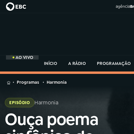
agência
Br
AO VIVO
INÍCIO
A RÁDIO
PROGRAMAÇÃO
MENU
Programas
Harmonia
Buscar
na
Harmonia
EPISÓDIO
Rádio
Buscar
MEC
Ouça poema
Buscar
na
Rádio
Início
AO VIVO