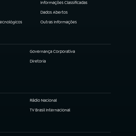
Informações Classificadas
(abre em nova aba)
Dados Abertos
(abre em nova aba)
Tecnológicos
Outras Informações
(abre em nova aba)
Governança Corporativa
(abre em nova aba)
Diretoria
(abre em nova aba)
Rádio Nacional
(abre em nova aba)
TV Brasil Internacional
(abre em nova aba)