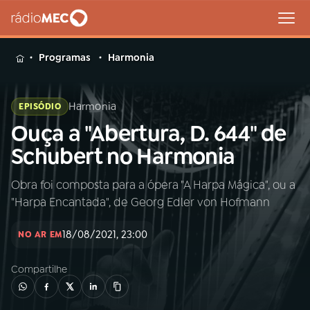
MENU
Programas
Harmonia
Harmonia
EPISÓDIO
Ouça a "Abertura, D. 644" de
Buscar
na
Schubert no Harmonia
Rádio
Buscar
MEC
Obra foi composta para a ópera "A Harpa Mágica", ou a
"Harpa Encantada", de Georg Edler von Hofmann
Início
AO VIVO
18/08/2021, 23:00
NO AR EM
01
INÍCIO
Compartilhe
02
A RÁDIO