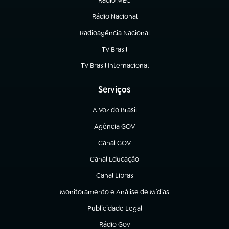
Rádio MEC
Rádio Nacional
(abre em nova aba)
Radioagência Nacional
(abre em nova aba)
TV Brasil
(abre em nova aba)
TV Brasil Internacional
(abre em nova aba)
Serviços
A Voz do Brasil
(abre em nova aba)
Agência GOV
(abre em nova aba)
Canal GOV
(abre em nova aba)
Canal Educação
(abre em nova aba)
Canal Libras
(abre em nova aba)
Monitoramento e Análise de Mídias
(abre em nova aba)
Publicidade Legal
(abre em nova aba)
Rádio Gov
(abre em nova aba)