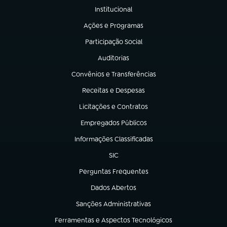
Institucional
(abre em nova aba)
Ações e Programas
(abre em nova aba)
Participação Social
(abre em nova aba)
Auditorias
(abre em nova aba)
Convênios e Transferências
(abre em nova aba)
Receitas e Despesas
(abre em nova aba)
Licitações e Contratos
(abre em nova aba)
Empregados Públicos
(abre em nova aba)
Informações Classificadas
(abre em nova aba)
SIC
(abre em nova aba)
Perguntas Frequentes
(abre em nova aba)
Dados Abertos
(abre em nova aba)
Sanções Administrativas
(abre em nova aba)
Ferramentas e Aspectos Tecnológicos
(abre em nova aba)