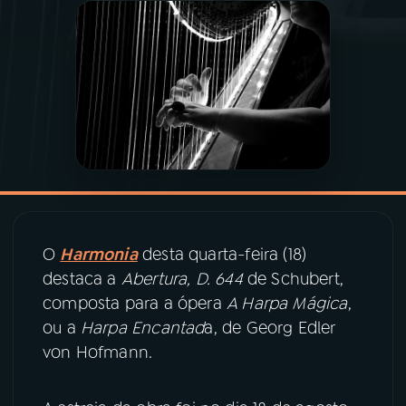
03
PROGRAMAÇÃO
04
PROGRAMAS
05
PODCASTS
06
VIDEOCASTS
O
Harmonia
desta quarta-feira (18)
destaca a
Abertura, D. 644
de Schubert,
07
ÚLTIMAS
composta para a ópera
A Harpa Mágica
,
ou a
Harpa Encantad
a, de Georg Edler
08
PRÊMIO RÁDIO MEC
von Hofmann.
ACOMPANHE A RÁDIO MEC