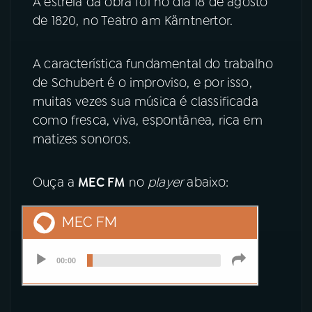
A estreia da obra foi no dia 18 de agosto
de 1820, no Teatro am Kärntnertor.
YouTube
Facebook
A característica fundamental do trabalho
Instagram
X
de Schubert é o improviso, e por isso,
muitas vezes sua música é classificada
TikTok
como fresca, viva, espontânea, rica em
matizes sonoros.
Ouça a
MEC FM
no
player
abaixo: