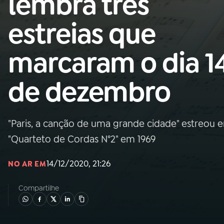
lembra três
MEC
estreias que
01
INÍCIO
marcaram o dia 1
02
A RÁDIO
de dezembro
03
PROGRAMAÇÃO
"Paris, a canção de uma grande cidade" estreou 
04
PROGRAMAS
"Quarteto de Cordas N°2" em 1969
05
PODCASTS
14/12/2020, 21:26
NO AR EM
Compartilhe
06
VIDEOCASTS