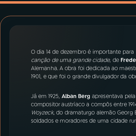
07
ÚLTIMAS
08
PRÊMIO RÁDIO MEC
ACOMPANHE A RÁDIO MEC
O dia 14 de dezembro é importante para 
YouTube
Facebook
canção de uma grande cidade
, de
Frede
Alemanha. A obra foi dedicada ao maest
Instagram
X
1901, e que foi o grande divulgador da ob
TikTok
Já em 1925,
Alban Berg
apresentava pela 
compositor austríaco a compôs entre 1914
Woyzeck
, do dramaturgo alemão Georg B
soldados e moradores de uma cidade rura