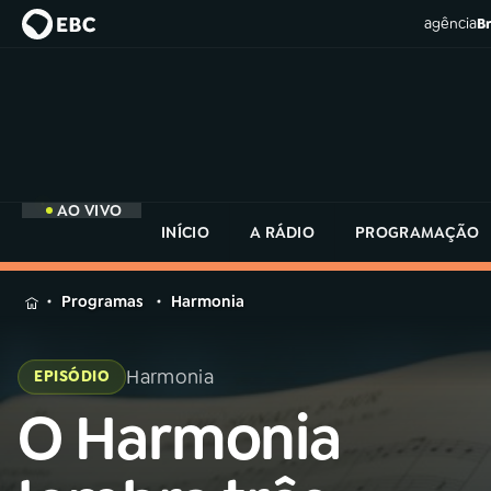
agência
Br
AO VIVO
INÍCIO
A RÁDIO
PROGRAMAÇÃO
MENU
Programas
Harmonia
Buscar
na
Harmonia
EPISÓDIO
Rádio
Buscar
MEC
O Harmonia
Buscar
na
Rádio
Início
AO VIVO