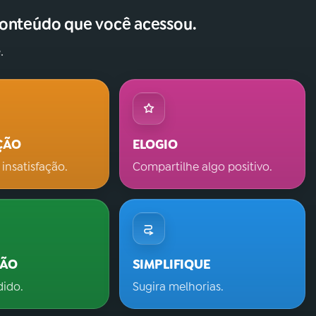
conteúdo que você acessou.
.
ÇÃO
ELOGIO
 insatisfação.
Compartilhe algo positivo.
ÇÃO
SIMPLIFIQUE
dido.
Sugira melhorias.