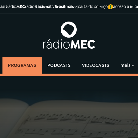
asil
rádio
MEC
rádio
Nacional
tv
Brasil
carta de serviço
acesso à inf
mais
PROGRAMAS
PODCASTS
VIDEOCASTS
mais