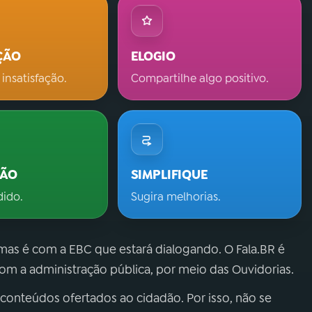
ÇÃO
ELOGIO
 insatisfação.
Compartilhe algo positivo.
ÇÃO
SIMPLIFIQUE
dido.
Sugira melhorias.
 mas é com a EBC que estará dialogando. O Fala.BR é
m a administração pública, por meio das Ouvidorias.
 conteúdos ofertados ao cidadão. Por isso, não se