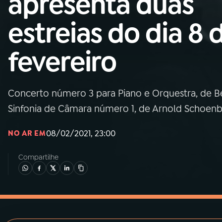
apresenta duas
MEC
estreias do dia 8 
01
INÍCIO
fevereiro
02
A RÁDIO
Concerto número 3 para Piano e Orquestra, de Bé
03
PROGRAMAÇÃO
Sinfonia de Câmara número 1, de Arnold Schoen
04
PROGRAMAS
08/02/2021, 23:00
NO AR EM
Compartilhe
05
PODCASTS
06
VIDEOCASTS