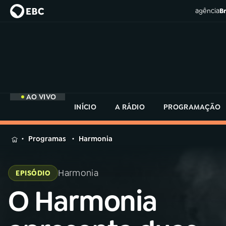
agência
Br
AO VIVO
INÍCIO
A RÁDIO
PROGRAMAÇÃO
MENU
Programas
Harmonia
Buscar
na
Harmonia
EPISÓDIO
Rádio
Buscar
MEC
O Harmonia
Buscar
na
Rádio
Início
AO VIVO