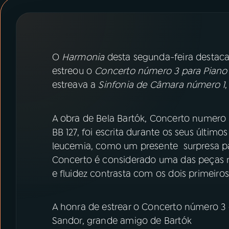
07
ÚLTIMAS
08
PRÊMIO RÁDIO MEC
O
Harmonia
desta segunda-feira destaca 
estreou o
Concerto número 3 para Piano 
ACOMPANHE A RÁDIO MEC
estreava a
Sinfonia de Câmara número 1
YouTube
Facebook
A obra de Bela Bartók, Concerto numero 
Instagram
X
BB 127, foi escrita durante os seus últim
leucemia, como um presente surpresa par
TikTok
Concerto é considerado uma das peças ma
e fluidez contrasta com os dois primeiro
A honra de estrear o Concerto número 3 e
Sandor, grande amigo de Bartók