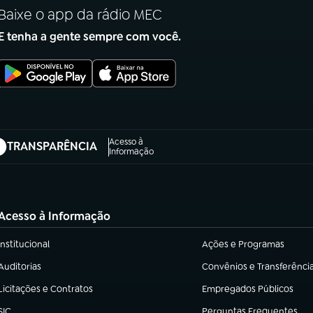
Baixe o app da rádio MEC
E tenha a gente sempre com você.
Acesso à
TRANSPARÊNCIA
abre em nova aba)
Informação
Acesso à Informação
Institucional
Ações e Programas
(abre em nova aba)
(abre em nova aba)
Auditorias
Convênios e Transferênci
(abre em nova aba)
(abre em nova aba)
Licitações e Contratos
Empregados Públicos
(abre em nova aba)
(abre em nova aba)
SIC
Perguntas Frequentes