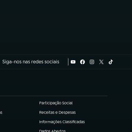
Siga-nos nas redes sociais
Participação Social
(abre em nova aba)
as
Receitas e Despesas
(abre em nova aba)
Informações Classificadas
(abre em nova aba)
Dados Abertos