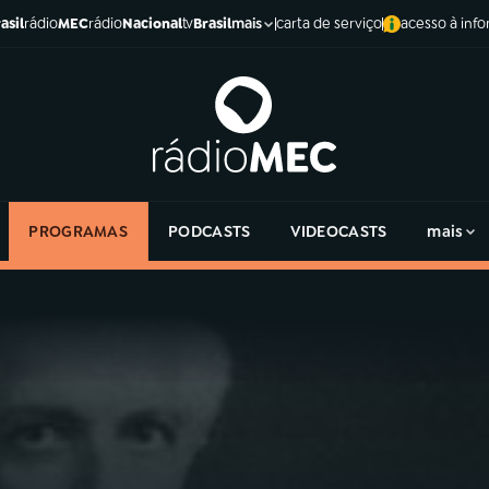
asil
rádio
MEC
rádio
Nacional
tv
Brasil
carta de serviço
acesso à inf
mais
PROGRAMAS
PODCASTS
VIDEOCASTS
mais