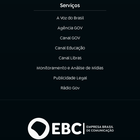
Serviços
A Voz do Brasil
(abre em nova aba)
Agência GOV
(abre em nova aba)
Canal GOV
(abre em nova aba)
Canal Educação
(abre em nova aba)
Canal Libras
(abre em nova aba)
Monitoramento e Análise de Mídias
(abre em nova aba)
Publicidade Legal
(abre em nova aba)
Rádio Gov
(abre em nova aba)