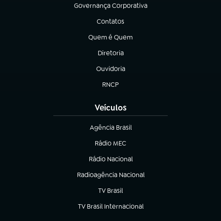
Governança Corporativa
(abre em nova aba)
Contatos
(abre em nova aba)
Quem é Quem
(abre em nova aba)
Diretoria
(abre em nova aba)
Ouvidoria
(abre em nova aba)
RNCP
(abre em nova aba)
Veículos
Agência Brasil
(abre em nova aba)
Rádio MEC
Rádio Nacional
(abre em nova aba)
Radioagência Nacional
(abre em nova aba)
TV Brasil
(abre em nova aba)
TV Brasil Internacional
(abre em nova aba)