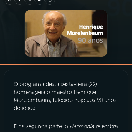
03
PROGRAMAÇÃO
04
PROGRAMAS
05
PODCASTS
06
VIDEOCASTS
O programa desta sexta-feira (22)
homenageia o maestro Henrique
07
ÚLTIMAS
Morelembaum, falecido hoje aos 90 anos
de idade.
08
PRÊMIO RÁDIO MEC
E na segunda parte, o
Harmonia
relembra
ACOMPANHE A RÁDIO MEC