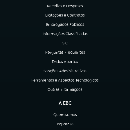
Receitas e Despesas
(abre em nova aba)
Licitações e Contratos
(abre em nova aba)
Empregados Públicos
(abre em nova aba)
Informações Classificadas
(abre em nova aba)
SIC
(abre em nova aba)
Perguntas Frequentes
(abre em nova aba)
Dados Abertos
(abre em nova aba)
Sanções Administrativas
(abre em nova aba)
Ferramentas e Aspectos Tecnológicos
(abre em nova aba)
Outras Informações
(abre em nova aba)
A EBC
Quem somos
(abre em nova aba)
Imprensa
(abre em nova aba)