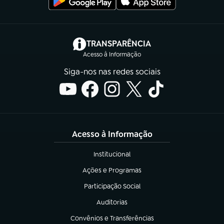
(abre em nova aba)
TRANSPARÊNCIA
Acesso à Informação
Siga-nos nas redes sociais
Acesso à Informação
Institucional
(abre em nova aba)
Ações e Programas
(abre em nova aba)
Participação Social
(abre em nova aba)
Auditorias
(abre em nova aba)
Convênios e Transferências
(abre em nova aba)