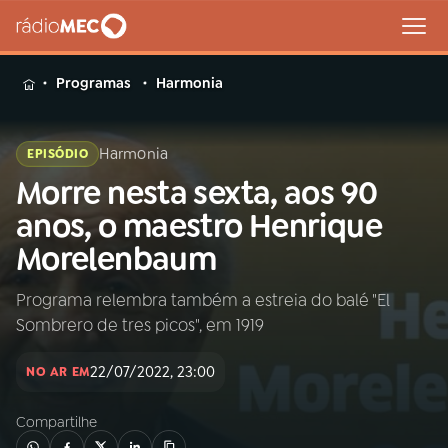
MENU
Programas
Harmonia
Harmonia
EPISÓDIO
Morre nesta sexta, aos 90
Buscar
na
anos, o maestro Henrique
Rádio
Buscar
Morelenbaum
MEC
Programa relembra também a estreia do balé "El
Início
AO VIVO
Sombrero de tres picos", em 1919
01
INÍCIO
22/07/2022, 23:00
NO AR EM
Compartilhe
02
A RÁDIO