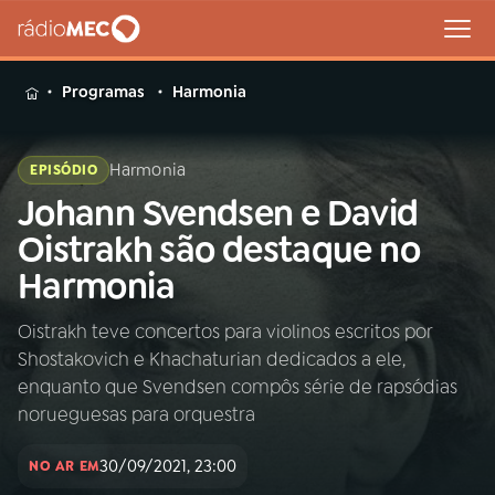
MENU
Programas
Harmonia
Harmonia
EPISÓDIO
Johann Svendsen e David
Buscar
na
Oistrakh são destaque no
Rádio
Buscar
Harmonia
MEC
Oistrakh teve concertos para violinos escritos por
Início
AO VIVO
Shostakovich e Khachaturian dedicados a ele,
enquanto que Svendsen compôs série de rapsódias
01
INÍCIO
norueguesas para orquestra
30/09/2021, 23:00
NO AR EM
02
A RÁDIO