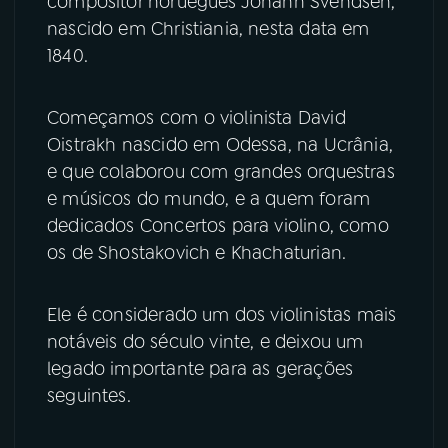
compositor norueguês Johann Svendsen,
nascido em Christiania, nesta data em
YouTube
Facebook
1840.
Instagram
X
Começamos com o violinista David
Oistrakh nascido em Odessa, na Ucrânia,
TikTok
e que colaborou com grandes orquestras
e músicos do mundo, e a quem foram
dedicados Concertos para violino, como
os de Shostakovich e Khachaturian.
Ele é considerado um dos violinistas mais
notáveis do século vinte, e deixou um
legado importante para as gerações
seguintes.