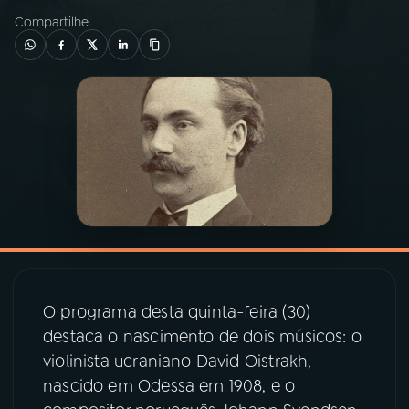
Compartilhe
03
PROGRAMAÇÃO
04
PROGRAMAS
05
PODCASTS
06
VIDEOCASTS
07
ÚLTIMAS
O programa desta quinta-feira (30)
destaca o nascimento de dois músicos: o
08
PRÊMIO RÁDIO MEC
violinista ucraniano David Oistrakh,
nascido em Odessa em 1908, e o
ACOMPANHE A RÁDIO MEC