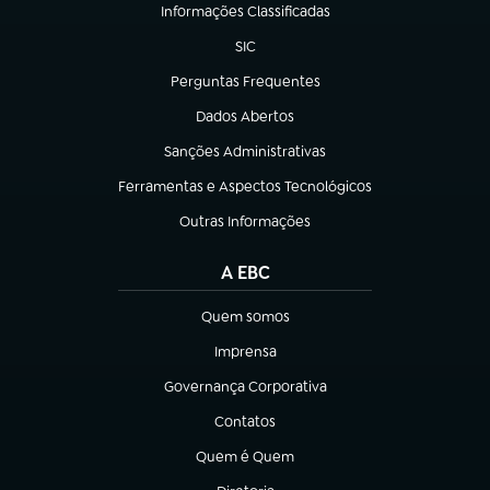
Informações Classificadas
(abre em nova aba)
SIC
(abre em nova aba)
Perguntas Frequentes
(abre em nova aba)
Dados Abertos
(abre em nova aba)
Sanções Administrativas
(abre em nova aba)
Ferramentas e Aspectos Tecnológicos
(abre em nova aba)
Outras Informações
(abre em nova aba)
A EBC
Quem somos
(abre em nova aba)
Imprensa
(abre em nova aba)
Governança Corporativa
(abre em nova aba)
Contatos
(abre em nova aba)
Quem é Quem
(abre em nova aba)