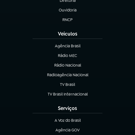
Diretoria
(abre em nova aba)
Ouvidoria
(abre em nova aba)
RNCP
(abre em nova aba)
Veículos
Agência Brasil
(abre em nova aba)
Rádio MEC
Rádio Nacional
(abre em nova aba)
Radioagência Nacional
(abre em nova aba)
TV Brasil
(abre em nova aba)
TV Brasil Internacional
(abre em nova aba)
Serviços
A Voz do Brasil
(abre em nova aba)
Agência GOV
(abre em nova aba)