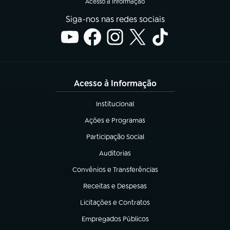
Acesso à Informação
Siga-nos nas redes sociais
Acesso à Informação
Institucional
(abre em nova aba)
Ações e Programas
(abre em nova aba)
Participação Social
(abre em nova aba)
Auditorias
(abre em nova aba)
Convênios e Transferências
(abre em nova aba)
Receitas e Despesas
(abre em nova aba)
Licitações e Contratos
(abre em nova aba)
Empregados Públicos
(abre em nova aba)