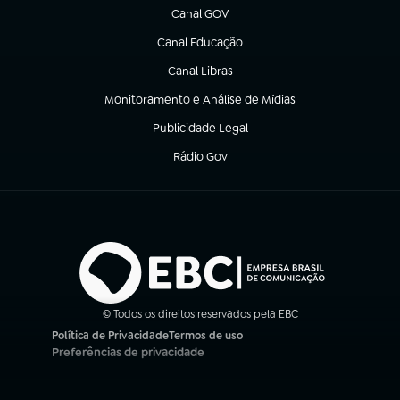
Canal GOV
(abre em nova aba)
Canal Educação
(abre em nova aba)
Canal Libras
(abre em nova aba)
Monitoramento e Análise de Mídias
(abre em nova aba)
Publicidade Legal
(abre em nova aba)
Rádio Gov
(abre em nova aba)
© Todos os direitos reservados pela EBC
Política de Privacidade
Termos de uso
(abre em nova aba)
(abre em nova aba)
Preferências de privacidade