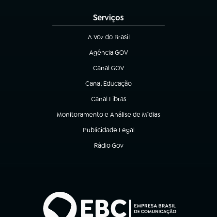
Serviços
A Voz do Brasil
(abre em nova aba)
Agência GOV
(abre em nova aba)
Canal GOV
(abre em nova aba)
Canal Educação
(abre em nova aba)
Canal Libras
(abre em nova aba)
Monitoramento e Análise de Mídias
(abre em nova aba)
Publicidade Legal
(abre em nova aba)
Rádio Gov
(abre em nova aba)