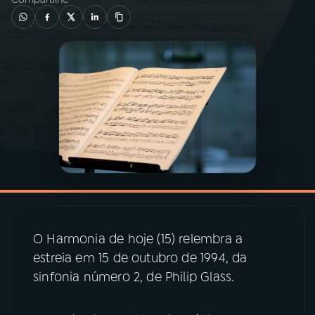
03
PROGRAMAÇÃO
04
PROGRAMAS
05
PODCASTS
06
VIDEOCASTS
07
ÚLTIMAS
O Harmonia de hoje (15) relembra a
estreia em 15 de outubro de 1994, da
08
PRÊMIO RÁDIO MEC
sinfonia número 2, de Philip Glass.
ACOMPANHE A RÁDIO MEC