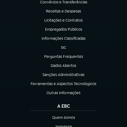
Convênios e Transferências
(abre em nova aba)
Receitas e Despesas
(abre em nova aba)
Licitações e Contratos
(abre em nova aba)
Empregados Públicos
(abre em nova aba)
Informações Classificadas
(abre em nova aba)
SIC
(abre em nova aba)
Perguntas Frequentes
(abre em nova aba)
Dados Abertos
(abre em nova aba)
Sanções Administrativas
(abre em nova aba)
Ferramentas e Aspectos Tecnológicos
(abre em nova aba)
Outras Informações
(abre em nova aba)
A EBC
Quem somos
(abre em nova aba)
Imprensa