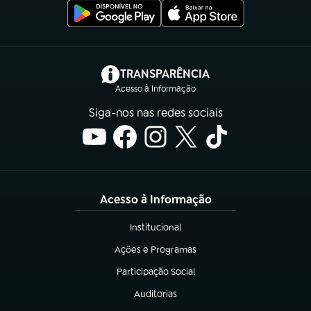
(abre em nova aba)
TRANSPARÊNCIA
Acesso à Informação
Siga-nos nas redes sociais
Acesso à Informação
Institucional
(abre em nova aba)
Ações e Programas
(abre em nova aba)
Participação Social
(abre em nova aba)
Auditorias
(abre em nova aba)