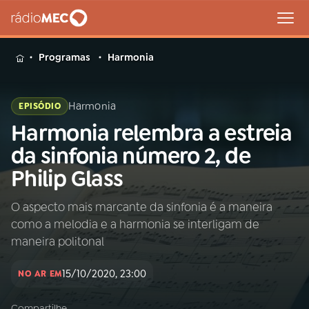
MENU
Programas
Harmonia
Harmonia
EPISÓDIO
Harmonia relembra a estreia
Buscar
na
da sinfonia número 2, de
Rádio
Buscar
Philip Glass
MEC
O aspecto mais marcante da sinfonia é a maneira
Início
AO VIVO
como a melodia e a harmonia se interligam de
maneira politonal
01
INÍCIO
15/10/2020, 23:00
NO AR EM
02
A RÁDIO
Compartilhe