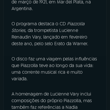
de março de 1921, em Mar del Plata, na
Argentina.
YouTube
Facebook
O programa destaca o CD
Piazzolla
Instagram
X
Stories
, da trompetista Lucienne
TikTok
Renaudin Vary, lançado em fevereiro
deste ano, pelo selo Erato da Warner.
O disco faz uma viagem pelas influências
que Piazzolla teve ao longo da sua vida:
uma corrente musical rica e muito
variada.
A homenagem de Lucienne Vary inclui
composições do próprio Piazzolla, mas
também faz referências a Nadia