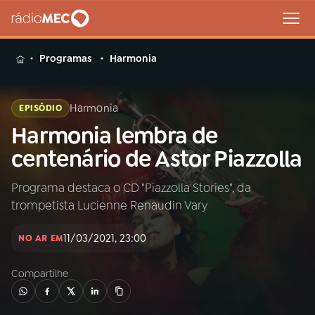
MENU
Programas
Harmonia
Harmonia
EPISÓDIO
Harmonia lembra de
Buscar
na
centenário de Astor Piazzolla
Rádio
Buscar
MEC
Programa destaca o CD "Piazzolla Stories", da
trompetista Lucienne Renaudin Vary
Início
AO VIVO
11/03/2021, 23:00
NO AR EM
01
INÍCIO
Compartilhe
02
A RÁDIO