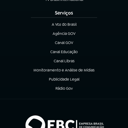
(abre em nova aba)
Serviços
A Voz do Brasil
(abre em nova aba)
Agência GOV
(abre em nova aba)
Canal GOV
(abre em nova aba)
Canal Educação
(abre em nova aba)
Canal Libras
(abre em nova aba)
Monitoramento e Análise de Mídias
(abre em nova aba)
Publicidade Legal
(abre em nova aba)
Rádio Gov
(abre em nova aba)