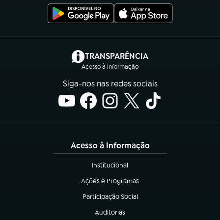
(abre em nova aba)
TRANSPARÊNCIA
Acesso à Informação
Siga-nos nas redes sociais
Acesso à Informação
Institucional
(abre em nova aba)
Ações e Programas
(abre em nova aba)
Participação Social
(abre em nova aba)
Auditorias
(abre em nova aba)