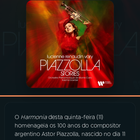
03
PROGRAMAÇÃO
04
PROGRAMAS
05
PODCASTS
06
VIDEOCASTS
07
ÚLTIMAS
O
Harmonia
desta quinta-feira (11)
08
PRÊMIO RÁDIO MEC
homenageia os 100 anos do compositor
argentino Astor Piazzolla, nascido no dia 11
ACOMPANHE A RÁDIO MEC