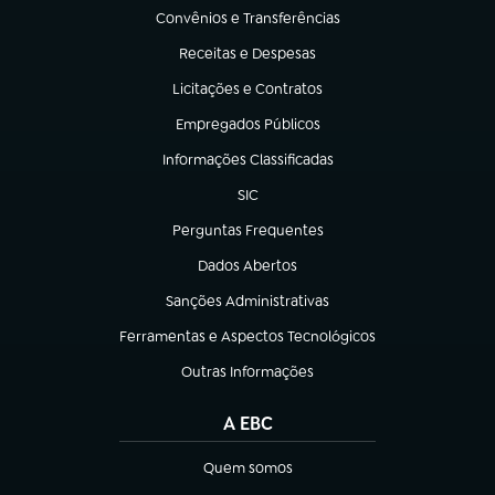
Convênios e Transferências
(abre em nova aba)
Receitas e Despesas
(abre em nova aba)
Licitações e Contratos
(abre em nova aba)
Empregados Públicos
(abre em nova aba)
Informações Classificadas
(abre em nova aba)
SIC
(abre em nova aba)
Perguntas Frequentes
(abre em nova aba)
Dados Abertos
(abre em nova aba)
Sanções Administrativas
(abre em nova aba)
Ferramentas e Aspectos Tecnológicos
(abre em nova aba)
Outras Informações
(abre em nova aba)
A EBC
Quem somos
(abre em nova aba)