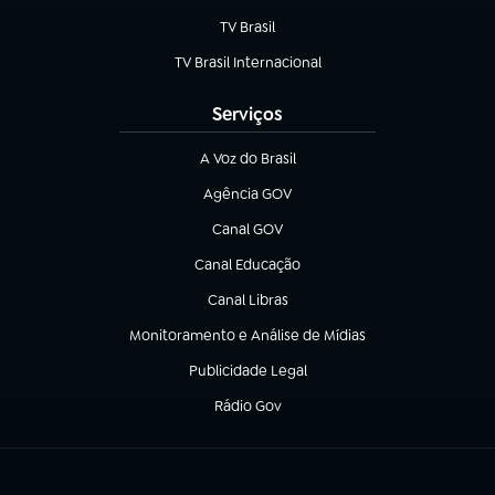
TV Brasil
(abre em nova aba)
TV Brasil Internacional
(abre em nova aba)
Serviços
A Voz do Brasil
(abre em nova aba)
Agência GOV
(abre em nova aba)
Canal GOV
(abre em nova aba)
Canal Educação
(abre em nova aba)
Canal Libras
(abre em nova aba)
Monitoramento e Análise de Mídias
(abre em nova aba)
Publicidade Legal
(abre em nova aba)
Rádio Gov
(abre em nova aba)