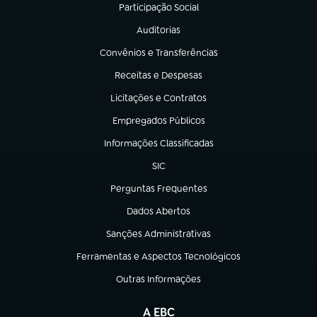
Participação Social
(abre em nova aba)
Auditorias
(abre em nova aba)
Convênios e Transferências
(abre em nova aba)
Receitas e Despesas
(abre em nova aba)
Licitações e Contratos
(abre em nova aba)
Empregados Públicos
(abre em nova aba)
Informações Classificadas
(abre em nova aba)
SIC
(abre em nova aba)
Perguntas Frequentes
(abre em nova aba)
Dados Abertos
(abre em nova aba)
Sanções Administrativas
(abre em nova aba)
Ferramentas e Aspectos Tecnológicos
(abre em nova aba)
Outras Informações
(abre em nova aba)
A EBC