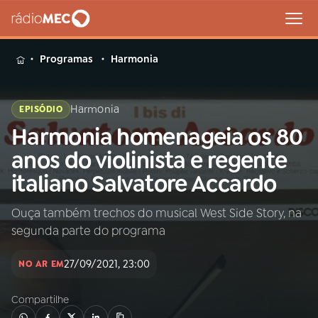
MENU
Programas
Harmonia
Harmonia
EPISÓDIO
Harmonia homenageia os 80
Buscar
na
anos do violinista e regente
Rádio
Buscar
italiano Salvatore Accardo
MEC
Ouça também trechos do musical West Side Story, na
Início
AO VIVO
segunda parte do programa
01
INÍCIO
27/09/2021, 23:00
NO AR EM
Compartilhe
02
A RÁDIO