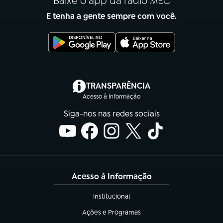
Baixe o app da rádio MEC
E tenha a gente sempre com você.
(abre em nova aba)
TRANSPARÊNCIA
Acesso à Informação
Siga-nos nas redes sociais
Acesso à Informação
Institucional
(abre em nova aba)
Ações e Programas
(abre em nova aba)