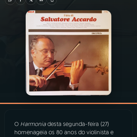
03
PROGRAMAÇÃO
04
PROGRAMAS
05
PODCASTS
06
VIDEOCASTS
07
ÚLTIMAS
08
PRÊMIO RÁDIO MEC
O
Harmonia
desta segunda-feira (27)
homenageia os 80 anos do violinista e
ACOMPANHE A RÁDIO MEC