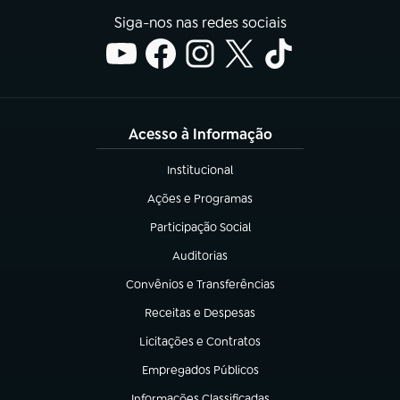
Siga-nos nas redes sociais
Acesso à Informação
Institucional
(abre em nova aba)
Ações e Programas
(abre em nova aba)
Participação Social
(abre em nova aba)
Auditorias
(abre em nova aba)
Convênios e Transferências
(abre em nova aba)
Receitas e Despesas
(abre em nova aba)
Licitações e Contratos
(abre em nova aba)
Empregados Públicos
(abre em nova aba)
Informações Classificadas