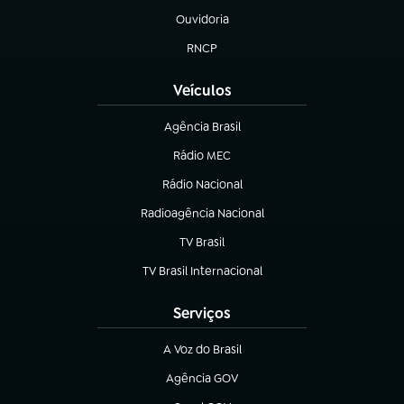
Ouvidoria
(abre em nova aba)
RNCP
(abre em nova aba)
Veículos
Agência Brasil
(abre em nova aba)
Rádio MEC
Rádio Nacional
(abre em nova aba)
Radioagência Nacional
(abre em nova aba)
TV Brasil
(abre em nova aba)
TV Brasil Internacional
(abre em nova aba)
Serviços
A Voz do Brasil
(abre em nova aba)
Agência GOV
(abre em nova aba)