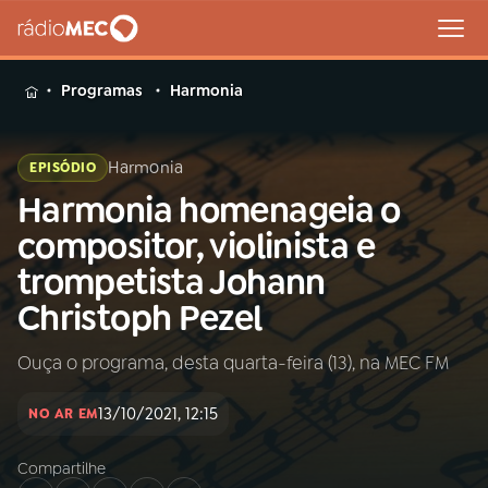
MENU
Programas
Harmonia
Harmonia
EPISÓDIO
Harmonia homenageia o
Buscar
na
compositor, violinista e
Rádio
Buscar
trompetista Johann
MEC
Christoph Pezel
Início
AO VIVO
Ouça o programa, desta quarta-feira (13), na MEC FM
01
INÍCIO
13/10/2021, 12:15
NO AR EM
Compartilhe
02
A RÁDIO