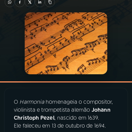
03
PROGRAMAÇÃO
04
PROGRAMAS
05
PODCASTS
06
VIDEOCASTS
07
ÚLTIMAS
O
Harmonia
homenageia o compositor,
violinista e trompetista alemão
Johann
08
PRÊMIO RÁDIO MEC
Christoph Pezel
, nascido em 1639.
Ele faleceu em 13 de outubro de 1694.
ACOMPANHE A RÁDIO MEC