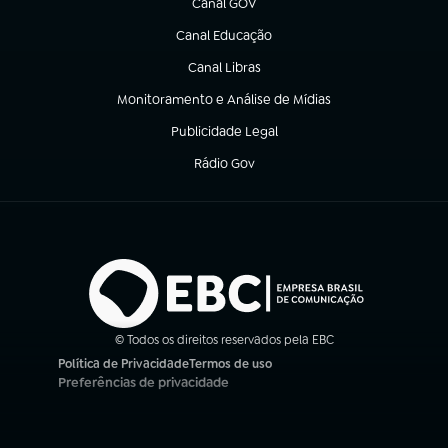
Canal GOV
(abre em nova aba)
Canal Educação
(abre em nova aba)
Canal Libras
(abre em nova aba)
Monitoramento e Análise de Mídias
(abre em nova aba)
Publicidade Legal
(abre em nova aba)
Rádio Gov
(abre em nova aba)
© Todos os direitos reservados pela EBC
Política de Privacidade
Termos de uso
(abre em nova aba)
(abre em nova aba)
Preferências de privacidade