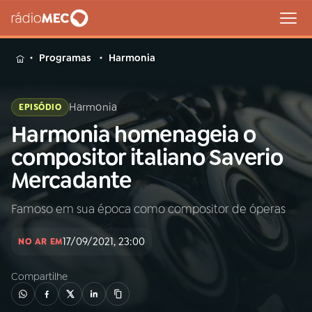
MENU
Programas
Harmonia
Harmonia
EPISÓDIO
Harmonia homenageia o
Buscar
na
compositor italiano Saverio
Rádio
Buscar
Mercadante
MEC
Famoso em sua época como compositor de óperas
Início
AO VIVO
17/09/2021, 23:00
NO AR EM
01
INÍCIO
Compartilhe
02
A RÁDIO