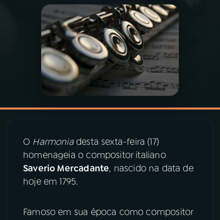
03
PROGRAMAÇÃO
04
PROGRAMAS
05
PODCASTS
06
VIDEOCASTS
O
Harmonia
desta sexta-feira (17)
07
ÚLTIMAS
homenageia o compositor italiano
Saverio Mercadante
, nascido na data de
hoje em 1795.
08
PRÊMIO RÁDIO MEC
Famoso em sua época como compositor
ACOMPANHE A RÁDIO MEC