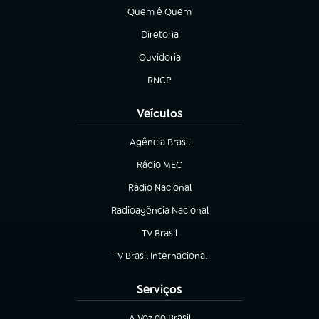
Quem é Quem
(abre em nova aba)
Diretoria
(abre em nova aba)
Ouvidoria
(abre em nova aba)
RNCP
(abre em nova aba)
Veículos
Agência Brasil
(abre em nova aba)
Rádio MEC
Rádio Nacional
(abre em nova aba)
Radioagência Nacional
(abre em nova aba)
TV Brasil
(abre em nova aba)
TV Brasil Internacional
(abre em nova aba)
Serviços
A Voz do Brasil