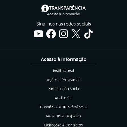
(abre em nova aba)
TRANSPARÊNCIA
Acesso à Informação
Siga-nos nas redes sociais
Acesso à Informação
Institucional
(abre em nova aba)
Ações e Programas
(abre em nova aba)
Participação Social
(abre em nova aba)
Auditorias
(abre em nova aba)
Convênios e Transferências
(abre em nova aba)
Receitas e Despesas
(abre em nova aba)
Licitações e Contratos
(abre em nova aba)