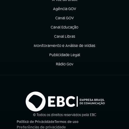
(abre em nova aba)
Agência GOV
(abre em nova aba)
Canal GOV
(abre em nova aba)
Canal Educação
(abre em nova aba)
Canal Libras
(abre em nova aba)
Monitoramento e Análise de Mídias
(abre em nova aba)
Publicidade Legal
(abre em nova aba)
Rádio Gov
(abre em nova aba)
© Todos os direitos reservados pela EBC
Política de Privacidade
Termos de uso
(abre em nova aba)
(abre em nova aba)
Preferências de privacidade