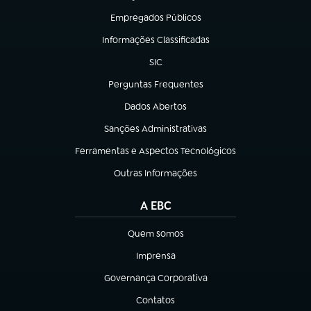
Empregados Públicos
(abre em nova aba)
Informações Classificadas
(abre em nova aba)
SIC
(abre em nova aba)
Perguntas Frequentes
(abre em nova aba)
Dados Abertos
(abre em nova aba)
Sanções Administrativas
(abre em nova aba)
Ferramentas e Aspectos Tecnológicos
(abre em nova aba)
Outras Informações
(abre em nova aba)
A EBC
Quem somos
(abre em nova aba)
Imprensa
(abre em nova aba)
Governança Corporativa
(abre em nova aba)
Contatos
(abre em nova aba)