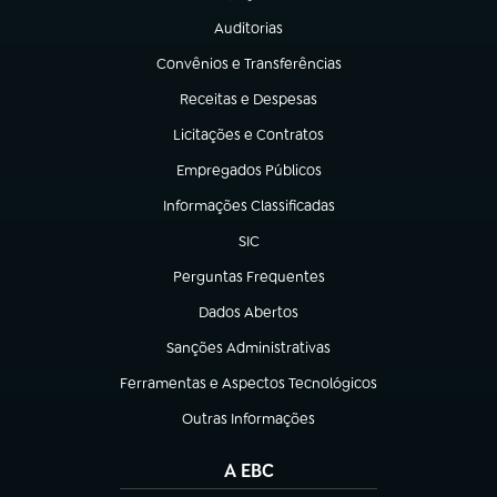
Auditorias
(abre em nova aba)
Convênios e Transferências
(abre em nova aba)
Receitas e Despesas
(abre em nova aba)
Licitações e Contratos
(abre em nova aba)
Empregados Públicos
(abre em nova aba)
Informações Classificadas
(abre em nova aba)
SIC
(abre em nova aba)
Perguntas Frequentes
(abre em nova aba)
Dados Abertos
(abre em nova aba)
Sanções Administrativas
(abre em nova aba)
Ferramentas e Aspectos Tecnológicos
(abre em nova aba)
Outras Informações
(abre em nova aba)
A EBC