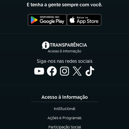
E tenha a gente sempre com você.
(abre em nova aba)
TRANSPARÊNCIA
Acesso à Informação
Siga-nos nas redes sociais
Acesso à Informação
Institucional
(abre em nova aba)
Ações e Programas
(abre em nova aba)
Participação Social
(abre em nova aba)