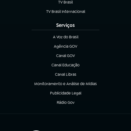
TV Brasil
(abre em nova aba)
TV Brasil Internacional
(abre em nova aba)
Serviços
A Voz do Brasil
(abre em nova aba)
Agência GOV
(abre em nova aba)
Canal GOV
(abre em nova aba)
Canal Educação
(abre em nova aba)
Canal Libras
(abre em nova aba)
Monitoramento e Análise de Mídias
(abre em nova aba)
Publicidade Legal
(abre em nova aba)
Rádio Gov
(abre em nova aba)