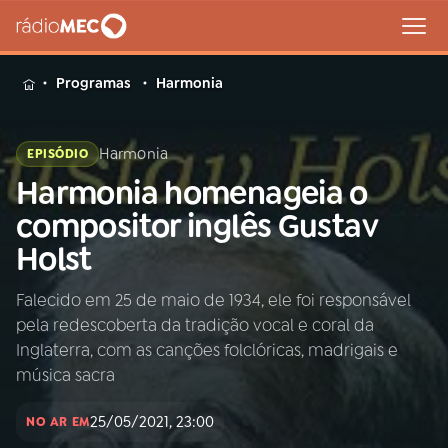
MENU
Programas
Harmonia
Harmonia
EPISÓDIO
Harmonia homenageia o
Buscar
na
compositor inglês Gustav
Rádio
Buscar
Holst
MEC
Falecido em 25 de maio de 1934, ele foi responsável
Início
AO VIVO
pela redescoberta da tradição vocal e coral da
Inglaterra, com as canções folclóricas, madrigais e
01
INÍCIO
música sacra
25/05/2021, 23:00
NO AR EM
02
A RÁDIO