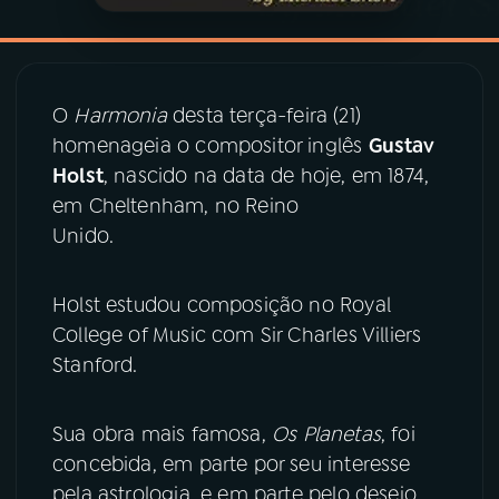
YouTube
Facebook
Instagram
X
O
Harmonia
desta terça-feira (21)
homenageia o compositor inglês
Gustav
TikTok
Holst
, nascido na data de hoje, em 1874,
em Cheltenham, no Reino
Unido.
Holst estudou composição no Royal
College of Music com Sir Charles Villiers
Stanford.
Sua obra mais famosa,
Os Planetas
, foi
concebida, em parte por seu interesse
pela astrologia, e em parte pelo desejo