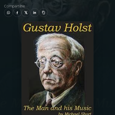
Compartilhe
03
PROGRAMAÇÃO
04
PROGRAMAS
05
PODCASTS
06
VIDEOCASTS
07
ÚLTIMAS
08
PRÊMIO RÁDIO MEC
ACOMPANHE A RÁDIO MEC