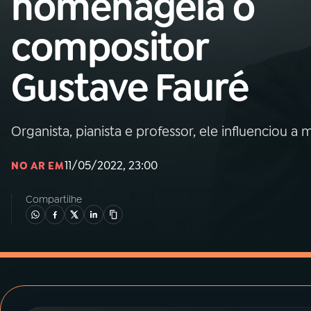
homenageia o
MEC
compositor
01
INÍCIO
Gustave Fauré
02
A RÁDIO
Organista, pianista e professor, ele influenciou 
03
PROGRAMAÇÃO
11/05/2022, 23:00
NO AR EM
04
PROGRAMAS
Compartilhe
05
PODCASTS
06
VIDEOCASTS