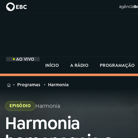
agência
Br
AO VIVO
INÍCIO
A RÁDIO
PROGRAMAÇÃO
MENU
Programas
Harmonia
Buscar
na
Harmonia
EPISÓDIO
Rádio
Buscar
MEC
Harmonia
Buscar
na
Rádio
Início
AO VIVO