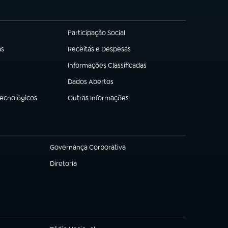
Participação Social
(abre em nova aba)
as
Receitas e Despesas
(abre em nova aba)
Informações Classificadas
(abre em nova aba)
Dados Abertos
(abre em nova aba)
Tecnológicos
Outras Informações
(abre em nova aba)
Governança Corporativa
(abre em nova aba)
Diretoria
(abre em nova aba)