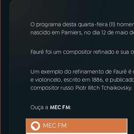
07
ÚLTIMAS
08
PRÊMIO RÁDIO MEC
O programa desta quarta-feira (11) home
nascido em Pamiers, no dia 12 de maio d
ACOMPANHE A RÁDIO MEC
Fauré foi um compositor refinado e sua 
YouTube
Facebook
Instagram
X
Um exemplo do refinamento de Fauré é o 
e violoncelo, escrito em 1886, e publicad
TikTok
compositor russo Piotr Ilitch Tchaikovsky.
Ouça a
MEC FM
: