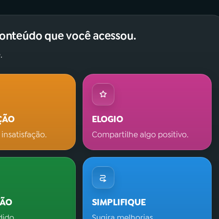
conteúdo que você acessou.
.
ÇÃO
ELOGIO
 insatisfação.
Compartilhe algo positivo.
ÇÃO
SIMPLIFIQUE
dido.
Sugira melhorias.