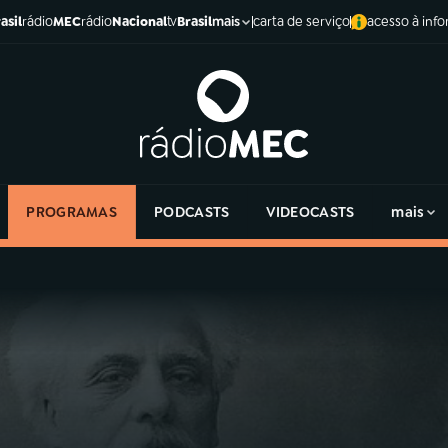
asil
rádio
MEC
rádio
Nacional
tv
Brasil
carta de serviço
acesso à inf
mais
PROGRAMAS
PODCASTS
VIDEOCASTS
mais