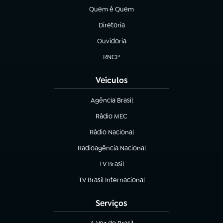
Quem é Quem
(abre em nova aba)
Diretoria
(abre em nova aba)
Ouvidoria
(abre em nova aba)
RNCP
(abre em nova aba)
Veículos
Agência Brasil
(abre em nova aba)
Rádio MEC
Rádio Nacional
(abre em nova aba)
Radioagência Nacional
(abre em nova aba)
TV Brasil
(abre em nova aba)
TV Brasil Internacional
(abre em nova aba)
Serviços