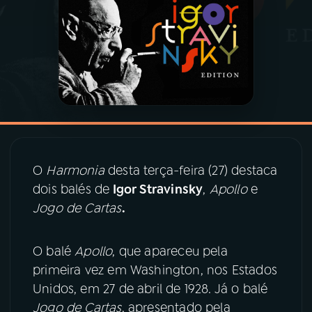
03
PROGRAMAÇÃO
04
PROGRAMAS
05
PODCASTS
O
Harmonia
desta terça-feira (27) destaca
06
VIDEOCASTS
dois balés de
Igor Stravinsky
,
Apollo
e
Jogo de Cartas
.
07
ÚLTIMAS
O balé
Apollo
, que apareceu pela
08
PRÊMIO RÁDIO MEC
primeira vez em Washington, nos Estados
Unidos, em 27 de abril de 1928. Já o balé
Jogo de Cartas
, apresentado pela
ACOMPANHE A RÁDIO MEC