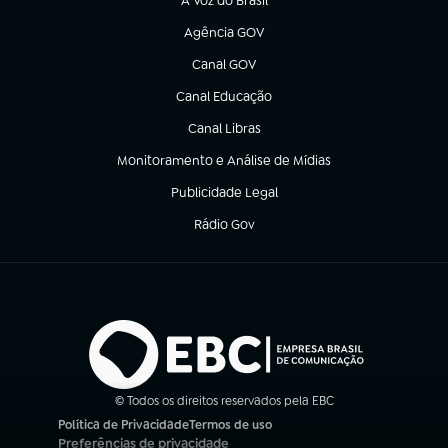
A Voz do Brasil
(abre em nova aba)
Agência GOV
(abre em nova aba)
Canal GOV
(abre em nova aba)
Canal Educação
(abre em nova aba)
Canal Libras
(abre em nova aba)
Monitoramento e Análise de Mídias
(abre em nova aba)
Publicidade Legal
(abre em nova aba)
Rádio Gov
(abre em nova aba)
© Todos os direitos reservados pela EBC
Política de Privacidade
Termos de uso
(abre em nova aba)
(abre em nova aba)
Preferências de privacidade