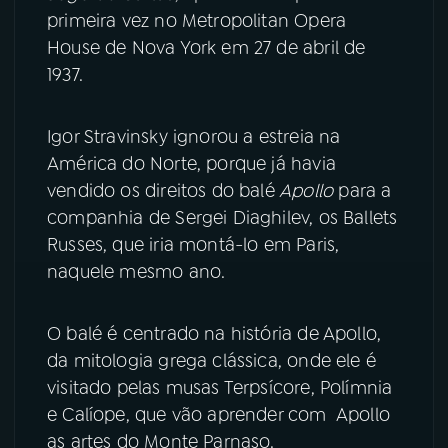
primeira vez no Metropolitan Opera
YouTube
Facebook
House de Nova York em 27 de abril de
1937.
Instagram
X
Igor Stravinsky ignorou a estreia na
TikTok
América do Norte, porque já havia
vendido os direitos do balé
Apollo
para a
companhia de Sergei Diaghilev, os Ballets
Russes, que iria montá-lo em Paris,
naquele mesmo ano.
O balé é centrado na história de Apollo,
da mitologia grega clássica, onde ele é
visitado pelas musas Terpsícore, Polímnia
e Calíope, que vão aprender com Apollo
as artes do Monte Parnaso.