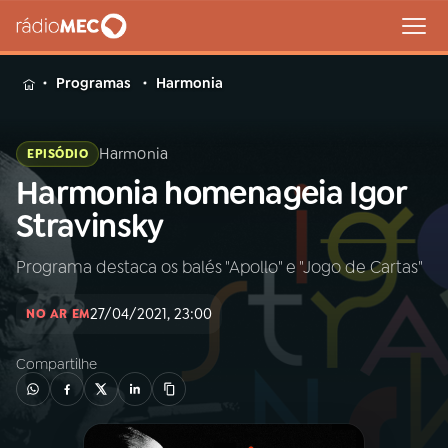
MENU
Programas
Harmonia
Harmonia
EPISÓDIO
Harmonia homenageia Igor
Buscar
na
Stravinsky
Rádio
Buscar
MEC
Programa destaca os balés "Apollo" e "Jogo de Cartas"
Início
AO VIVO
27/04/2021, 23:00
NO AR EM
Compartilhe
01
INÍCIO
02
A RÁDIO