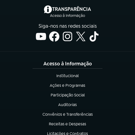
(abre em nova aba)
TRANSPARÊNCIA
Acesso à Informação
Siga-nos nas redes sociais
Acesso à Informação
Institucional
(abre em nova aba)
Ações e Programas
(abre em nova aba)
Participação Social
(abre em nova aba)
Auditorias
(abre em nova aba)
Convênios e Transferências
(abre em nova aba)
Receitas e Despesas
(abre em nova aba)
Licitações e Contratos