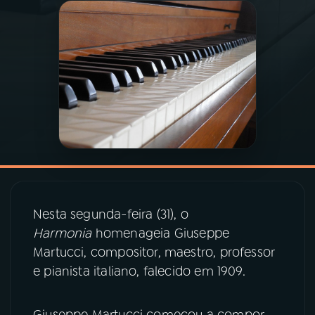
03
PROGRAMAÇÃO
04
PROGRAMAS
05
PODCASTS
06
VIDEOCASTS
Nesta segunda-feira (31), o
07
ÚLTIMAS
Harmonia
homenageia Giuseppe
Martucci, compositor, maestro, professor
08
PRÊMIO RÁDIO MEC
e pianista italiano, falecido em 1909.
Giuseppe Martucci começou a compor
ACOMPANHE A RÁDIO MEC