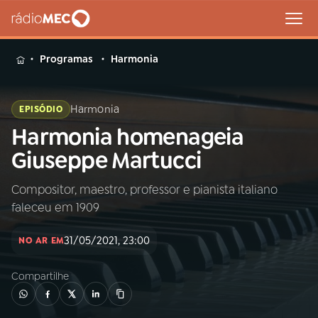
MENU
Programas
Harmonia
Harmonia
EPISÓDIO
Harmonia homenageia
Buscar
na
Giuseppe Martucci
Rádio
Buscar
MEC
Compositor, maestro, professor e pianista italiano
faleceu em 1909
Início
AO VIVO
31/05/2021, 23:00
NO AR EM
01
INÍCIO
Compartilhe
02
A RÁDIO