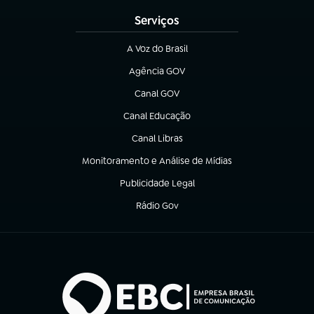
Serviços
A Voz do Brasil
(abre em nova aba)
Agência GOV
(abre em nova aba)
Canal GOV
(abre em nova aba)
Canal Educação
(abre em nova aba)
Canal Libras
(abre em nova aba)
Monitoramento e Análise de Mídias
(abre em nova aba)
Publicidade Legal
(abre em nova aba)
Rádio Gov
(abre em nova aba)