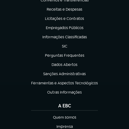
Convênios e Transferências
(abre em nova aba)
Receitas e Despesas
(abre em nova aba)
Licitações e Contratos
(abre em nova aba)
Empregados Públicos
(abre em nova aba)
Informações Classificadas
(abre em nova aba)
SIC
(abre em nova aba)
Perguntas Frequentes
(abre em nova aba)
Dados Abertos
(abre em nova aba)
Sanções Administrativas
(abre em nova aba)
Ferramentas e Aspectos Tecnológicos
(abre em nova aba)
Outras Informações
(abre em nova aba)
A EBC
Quem somos
(abre em nova aba)
Imprensa
(abre em nova aba)