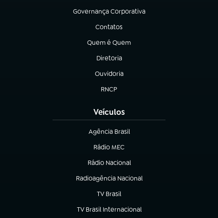
Governança Corporativa
(abre em nova aba)
Contatos
(abre em nova aba)
Quem é Quem
(abre em nova aba)
Diretoria
(abre em nova aba)
Ouvidoria
(abre em nova aba)
RNCP
(abre em nova aba)
Veículos
Agência Brasil
(abre em nova aba)
Rádio MEC
Rádio Nacional
(abre em nova aba)
Radioagência Nacional
(abre em nova aba)
TV Brasil
(abre em nova aba)
TV Brasil Internacional
(abre em nova aba)