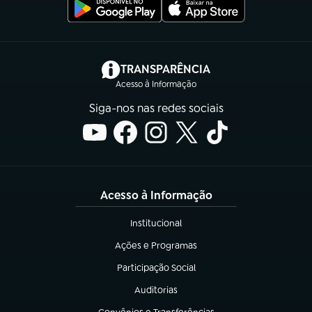
(abre em nova aba)
TRANSPARÊNCIA
Acesso à Informação
Siga-nos nas redes sociais
Acesso à Informação
Institucional
(abre em nova aba)
Ações e Programas
(abre em nova aba)
Participação Social
(abre em nova aba)
Auditorias
(abre em nova aba)