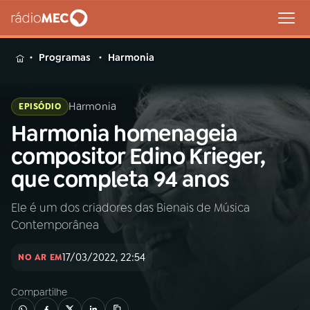
MENU
Programas
Harmonia
Harmonia
EPISÓDIO
Harmonia homenageia
Buscar
na
compositor Edino Krieger,
Rádio
Buscar
que completa 94 anos
MEC
Ele é um dos criadores das Bienais de Música
Início
AO VIVO
Contemporânea
01
INÍCIO
17/03/2022, 22:54
NO AR EM
Compartilhe
02
A RÁDIO