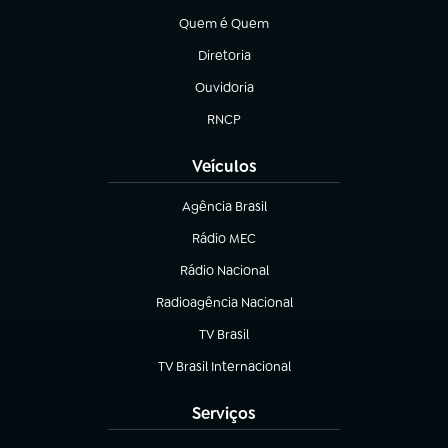
Quem é Quem
(abre em nova aba)
Diretoria
(abre em nova aba)
Ouvidoria
(abre em nova aba)
RNCP
(abre em nova aba)
Veículos
Agência Brasil
(abre em nova aba)
Rádio MEC
Rádio Nacional
(abre em nova aba)
Radioagência Nacional
(abre em nova aba)
TV Brasil
(abre em nova aba)
TV Brasil Internacional
(abre em nova aba)
Serviços