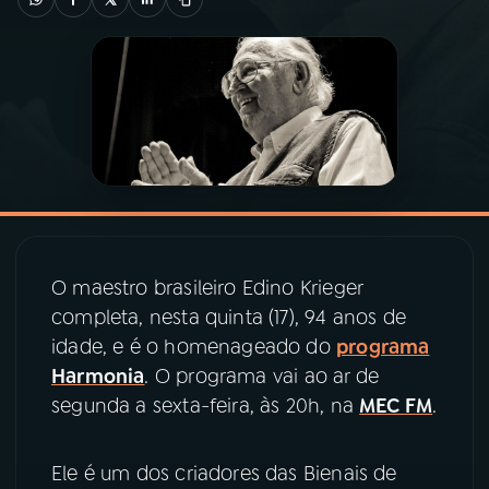
03
PROGRAMAÇÃO
04
PROGRAMAS
05
PODCASTS
06
VIDEOCASTS
O maestro brasileiro Edino Krieger
completa, nesta quinta (17), 94 anos de
07
ÚLTIMAS
idade, e é o homenageado do
programa
Harmonia
. O programa vai ao ar de
segunda a sexta-feira, às 20h, na
MEC FM
.
08
PRÊMIO RÁDIO MEC
Ele é um dos criadores das Bienais de
ACOMPANHE A RÁDIO MEC