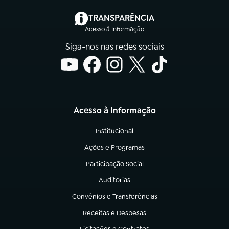
(abre em nova aba)
TRANSPARÊNCIA
Acesso à Informação
Siga-nos nas redes sociais
Acesso à Informação
Institucional
(abre em nova aba)
Ações e Programas
(abre em nova aba)
Participação Social
(abre em nova aba)
Auditorias
(abre em nova aba)
Convênios e Transferências
(abre em nova aba)
Receitas e Despesas
(abre em nova aba)