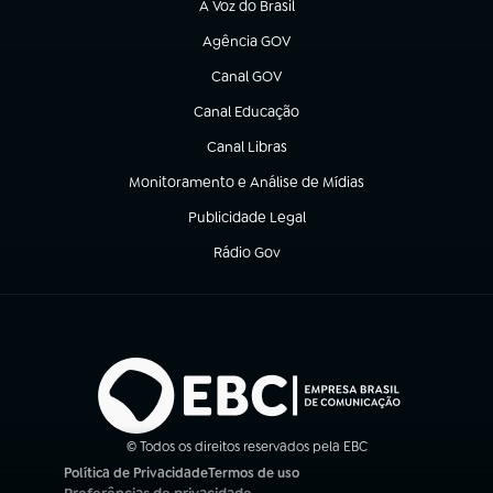
A Voz do Brasil
(abre em nova aba)
Agência GOV
(abre em nova aba)
Canal GOV
(abre em nova aba)
Canal Educação
(abre em nova aba)
Canal Libras
(abre em nova aba)
Monitoramento e Análise de Mídias
(abre em nova aba)
Publicidade Legal
(abre em nova aba)
Rádio Gov
(abre em nova aba)
© Todos os direitos reservados pela EBC
Política de Privacidade
Termos de uso
(abre em nova aba)
(abre em nova aba)