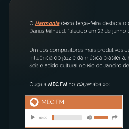
07
ÚLTIMAS
08
PRÊMIO RÁDIO MEC
O
Harmonia
desta terça-feira destaca o 
Darius Milhaud, falecido em 22 de junho 
ACOMPANHE A RÁDIO MEC
Um dos compositores mais produtivos de
YouTube
Facebook
influência do jazz e da música brasilei
Seis e adido cultural no Rio de Janeiro de 
Instagram
X
TikTok
Ouça a
MEC FM
no
player
abaixo: