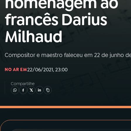
homenagem ao
MEC
francês Darius
01
INÍCIO
Milhaud
02
A RÁDIO
Compositor e maestro faleceu em 22 de junho de
03
PROGRAMAÇÃO
22/06/2021, 23:00
NO AR EM
04
PROGRAMAS
Compartilhe
05
PODCASTS
06
VIDEOCASTS