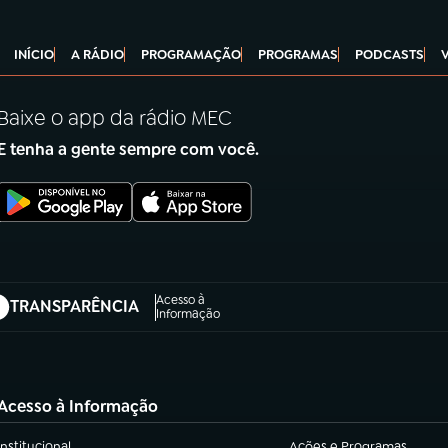
INÍCIO
A RÁDIO
PROGRAMAÇÃO
PROGRAMAS
PODCASTS
Baixe o app da rádio MEC
E tenha a gente sempre com você.
Acesso à
TRANSPARÊNCIA
abre em nova aba)
Informação
Acesso à Informação
Institucional
Ações e Programas