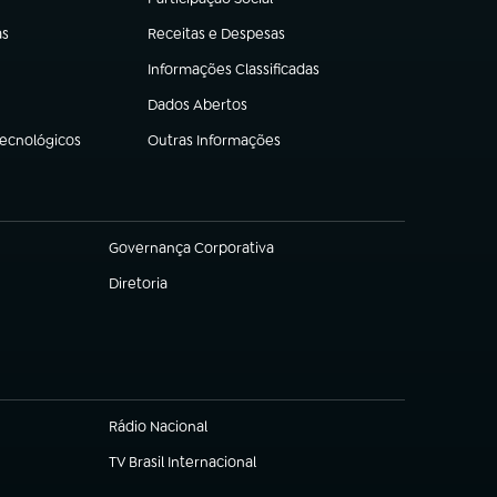
(abre em nova aba)
as
Receitas e Despesas
(abre em nova aba)
Informações Classificadas
(abre em nova aba)
Dados Abertos
(abre em nova aba)
Tecnológicos
Outras Informações
(abre em nova aba)
Governança Corporativa
(abre em nova aba)
Diretoria
(abre em nova aba)
Rádio Nacional
(abre em nova aba)
TV Brasil Internacional
(abre em nova aba)