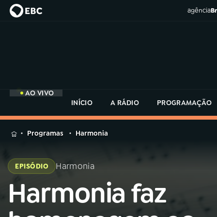
agência
Br
AO VIVO
INÍCIO
A RÁDIO
PROGRAMAÇÃO
MENU
Programas
Harmonia
Buscar
na
Harmonia
EPISÓDIO
Rádio
Buscar
MEC
Harmonia faz
Buscar
na
Rádio
Início
AO VIVO