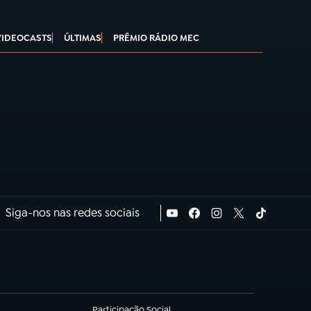
VIDEOCASTS
ÚLTIMAS
PRÊMIO RÁDIO MEC
Siga-nos nas redes sociais
Participação Social