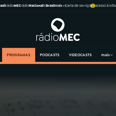
asil
rádio
MEC
rádio
Nacional
tv
Brasil
carta de serviço
acesso à inf
mais
PROGRAMAS
PODCASTS
VIDEOCASTS
mais