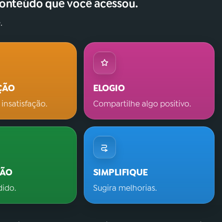
conteúdo que você acessou.
.
ÇÃO
ELOGIO
 insatisfação.
Compartilhe algo positivo.
ÇÃO
SIMPLIFIQUE
dido.
Sugira melhorias.