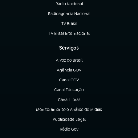
Rádio Nacional
(abre em nova aba)
Radioagência Nacional
(abre em nova aba)
TV Brasil
(abre em nova aba)
TV Brasil Internacional
(abre em nova aba)
Serviços
A Voz do Brasil
(abre em nova aba)
Agência GOV
(abre em nova aba)
Canal GOV
(abre em nova aba)
Canal Educação
(abre em nova aba)
Canal Libras
(abre em nova aba)
Monitoramento e Análise de Mídias
(abre em nova aba)
Publicidade Legal
(abre em nova aba)
Rádio Gov
(abre em nova aba)