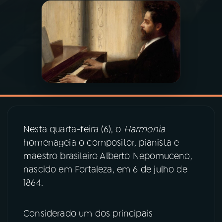
03
PROGRAMAÇÃO
04
PROGRAMAS
05
PODCASTS
06
VIDEOCASTS
Nesta quarta-feira (6), o
Harmonia
homenageia o compositor, pianista e
maestro brasileiro Alberto Nepomuceno,
07
ÚLTIMAS
nascido em Fortaleza, em 6 de julho de
1864.
08
PRÊMIO RÁDIO MEC
Considerado um dos principais
ACOMPANHE A RÁDIO MEC