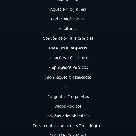
(abre em nova aba)
Ações e Programas
(abre em nova aba)
Participação Social
(abre em nova aba)
Auditorias
(abre em nova aba)
Convênios e Transferências
(abre em nova aba)
Receitas e Despesas
(abre em nova aba)
Licitações e Contratos
(abre em nova aba)
Empregados Públicos
(abre em nova aba)
Informações Classificadas
(abre em nova aba)
SIC
(abre em nova aba)
Perguntas Frequentes
(abre em nova aba)
Dados Abertos
(abre em nova aba)
Sanções Administrativas
(abre em nova aba)
Ferramentas e Aspectos Tecnológicos
(abre em nova aba)
Outras Informações