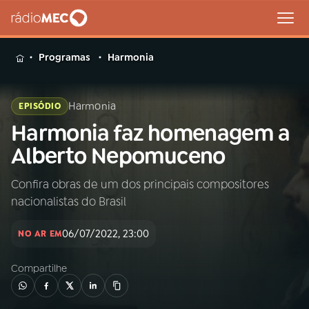
MENU
Programas
Harmonia
Harmonia
EPISÓDIO
Harmonia faz homenagem a
Buscar
na
Alberto Nepomuceno
Rádio
Buscar
MEC
Confira obras de um dos principais compositores
nacionalistas do Brasil
Início
AO VIVO
06/07/2022, 23:00
NO AR EM
01
INÍCIO
Compartilhe
02
A RÁDIO