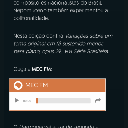
compositores nacionalistas do Brasil,
Nepomuceno também experimentou a
YouTube
Facebook
politonalidade.
Instagram
X
Nesta edição confira
Variações sobre um
TikTok
tema original em fá sustenido menor,
para piano, opus 29
, e a
Série Brasileira
.
Ouça a
MEC FM
:
O
Harmonia
vai ao ar de segunda a