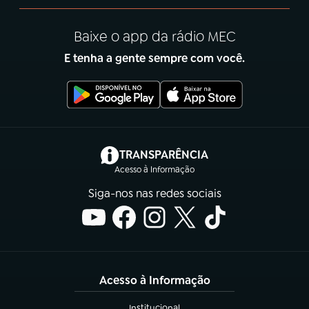
Baixe o app da rádio MEC
E tenha a gente sempre com você.
(abre em nova aba)
TRANSPARÊNCIA
Acesso à Informação
Siga-nos nas redes sociais
Acesso à Informação
Institucional