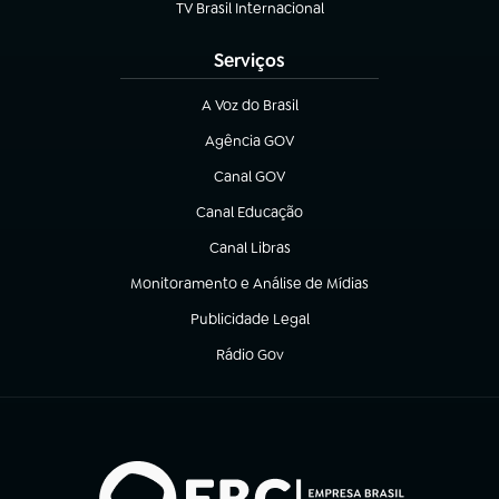
TV Brasil Internacional
(abre em nova aba)
Serviços
A Voz do Brasil
(abre em nova aba)
Agência GOV
(abre em nova aba)
Canal GOV
(abre em nova aba)
Canal Educação
(abre em nova aba)
Canal Libras
(abre em nova aba)
Monitoramento e Análise de Mídias
(abre em nova aba)
Publicidade Legal
(abre em nova aba)
Rádio Gov
(abre em nova aba)