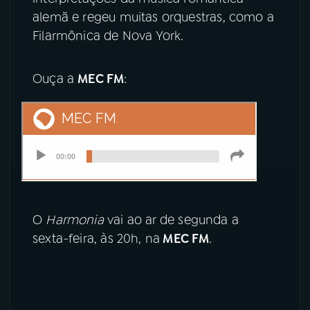
alemã e regeu muitas orquestras, como a
YouTube
Facebook
Filarmônica de Nova York.
Instagram
X
Ouça a
MEC FM
:
TikTok
O
Harmonia
vai ao ar de segunda a
sexta-feira, às 20h, na
MEC FM
.