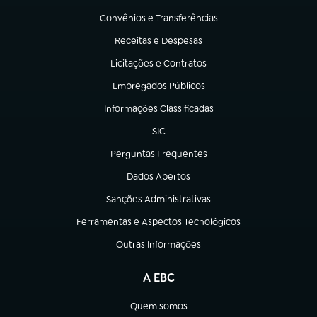
Convênios e Transferências
(abre em nova aba)
Receitas e Despesas
(abre em nova aba)
Licitações e Contratos
(abre em nova aba)
Empregados Públicos
(abre em nova aba)
Informações Classificadas
(abre em nova aba)
SIC
(abre em nova aba)
Perguntas Frequentes
(abre em nova aba)
Dados Abertos
(abre em nova aba)
Sanções Administrativas
(abre em nova aba)
Ferramentas e Aspectos Tecnológicos
(abre em nova aba)
Outras Informações
(abre em nova aba)
A EBC
Quem somos
(abre em nova aba)