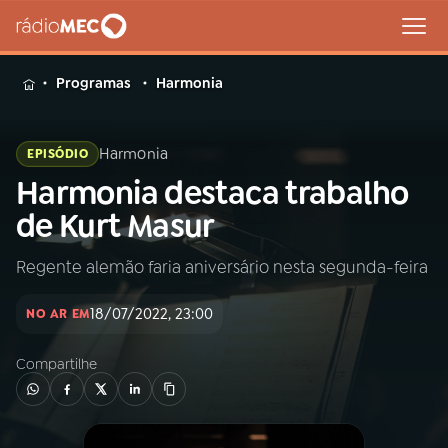
MENU
Programas
Harmonia
Harmonia
EPISÓDIO
Harmonia destaca trabalho
Buscar
na
de Kurt Masur
Rádio
Buscar
MEC
Regente alemão faria aniversário nesta segunda-feira
Início
AO VIVO
18/07/2022, 23:00
NO AR EM
Compartilhe
01
INÍCIO
02
A RÁDIO