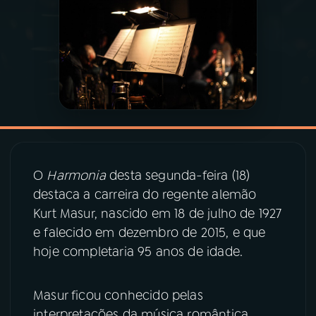
03
PROGRAMAÇÃO
04
PROGRAMAS
05
PODCASTS
06
VIDEOCASTS
O
Harmonia
desta segunda-feira (18)
destaca a carreira do regente alemão
Kurt Masur, nascido em 18 de julho de 1927
07
ÚLTIMAS
e falecido em dezembro de 2015, e que
hoje completaria 95 anos de idade.
08
PRÊMIO RÁDIO MEC
Masur ficou conhecido pelas
interpretações da música romântica
ACOMPANHE A RÁDIO MEC