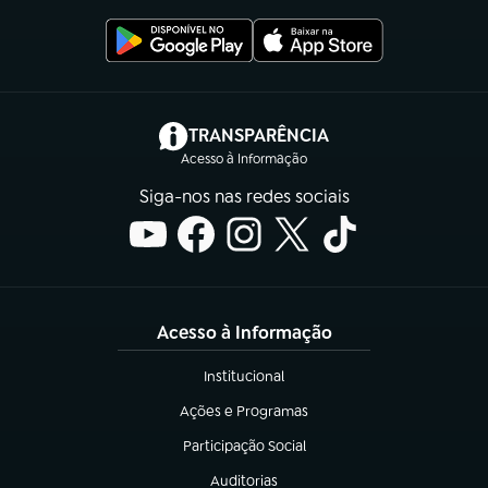
(abre em nova aba)
TRANSPARÊNCIA
Acesso à Informação
Siga-nos nas redes sociais
Acesso à Informação
Institucional
(abre em nova aba)
Ações e Programas
(abre em nova aba)
Participação Social
(abre em nova aba)
Auditorias
(abre em nova aba)