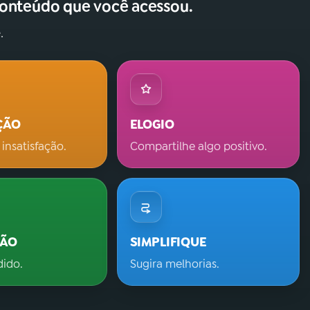
conteúdo que você acessou.
.
ÇÃO
ELOGIO
 insatisfação.
Compartilhe algo positivo.
ÇÃO
SIMPLIFIQUE
dido.
Sugira melhorias.