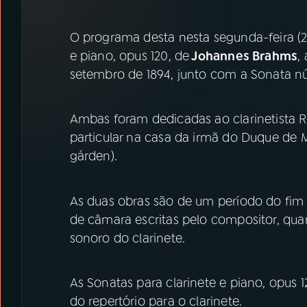
07
ÚLTIMAS
O programa desta nesta segunda-feira (2
08
PRÊMIO RÁDIO MEC
e piano, opus 120, de
Johannes Brahms
,
setembro de 1894, junto com a Sonata n
ACOMPANHE A RÁDIO MEC
Ambas foram dedicadas ao clarinetista R
YouTube
Facebook
particular na casa da irmã do Duque de 
gárden).
Instagram
X
TikTok
As duas obras são de um período do fim 
de câmara escritas pelo compositor, quan
sonoro do clarinete.
As Sonatas para clarinete e piano, opus
do repertório para o clarinete.