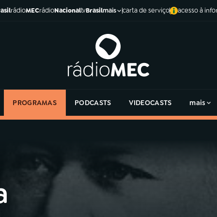
asil
rádio
MEC
rádio
Nacional
tv
Brasil
carta de serviço
acesso à inf
mais
PROGRAMAS
PODCASTS
VIDEOCASTS
mais
a