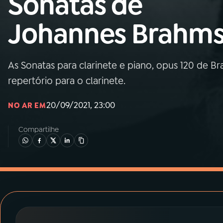
Sonatas de
MEC
Johannes Brahm
01
INÍCIO
02
A RÁDIO
As Sonatas para clarinete e piano, opus 120 de 
repertório para o clarinete.
03
PROGRAMAÇÃO
20/09/2021, 23:00
NO AR EM
04
PROGRAMAS
Compartilhe
05
PODCASTS
06
VIDEOCASTS