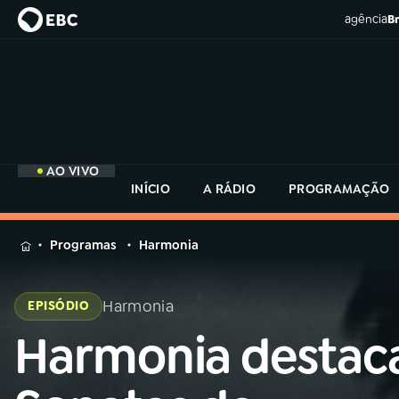
agência
Br
AO VIVO
INÍCIO
A RÁDIO
PROGRAMAÇÃO
MENU
Programas
Harmonia
Buscar
na
Harmonia
EPISÓDIO
Rádio
Buscar
MEC
Harmonia destac
Buscar
na
Rádio
Início
AO VIVO