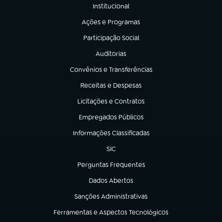
Institucional
(abre em nova aba)
Ações e Programas
(abre em nova aba)
Participação Social
(abre em nova aba)
Auditorias
(abre em nova aba)
Convênios e Transferências
(abre em nova aba)
Receitas e Despesas
(abre em nova aba)
Licitações e Contratos
(abre em nova aba)
Empregados Públicos
(abre em nova aba)
Informações Classificadas
(abre em nova aba)
SIC
(abre em nova aba)
Perguntas Frequentes
(abre em nova aba)
Dados Abertos
(abre em nova aba)
Sanções Administrativas
(abre em nova aba)
Ferramentas e Aspectos Tecnológicos
(abre em nova aba)