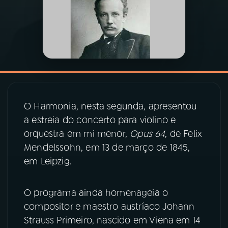
03
PROGRAMAÇÃO
04
PROGRAMAS
05
PODCASTS
O Harmonia, nesta segunda, apresentou
a estreia do concerto para violino e
06
VIDEOCASTS
orquestra em mi menor,
Opus 64
, de Felix
Mendelssohn, em 13 de março de 1845,
07
ÚLTIMAS
em Leipzig.
O programa ainda homenageia o
08
PRÊMIO RÁDIO MEC
compositor e maestro austríaco Johann
Strauss Primeiro, nascido em Viena em 14
ACOMPANHE A RÁDIO MEC