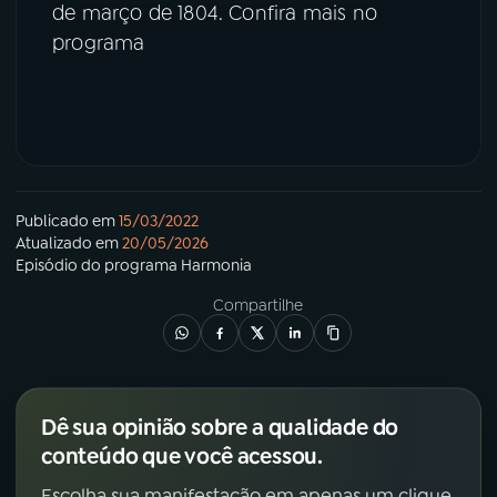
de março de 1804. Confira mais no
programa
YouTube
Facebook
Instagram
X
TikTok
Publicado em
15/03/2022
Atualizado em
20/05/2026
Episódio
do programa
Harmonia
Compartilhe
Dê sua opinião sobre a qualidade do
conteúdo que você acessou.
Escolha sua manifestação em apenas um clique.