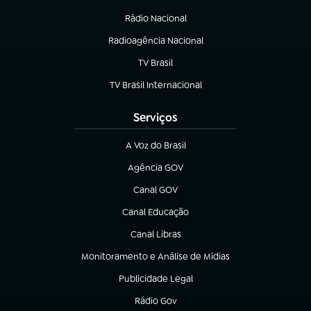
Rádio Nacional
(abre em nova aba)
Radioagência Nacional
(abre em nova aba)
TV Brasil
(abre em nova aba)
TV Brasil Internacional
(abre em nova aba)
Serviços
A Voz do Brasil
(abre em nova aba)
Agência GOV
(abre em nova aba)
Canal GOV
(abre em nova aba)
Canal Educação
(abre em nova aba)
Canal Libras
(abre em nova aba)
Monitoramento e Análise de Mídias
(abre em nova aba)
Publicidade Legal
(abre em nova aba)
Rádio Gov
(abre em nova aba)