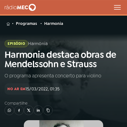
MENU
Programas
Harmonia
Harmonia
EPISÓDIO
Harmonia destaca obras de
Buscar
na
Mendelssohn e Strauss
Rádio
Buscar
MEC
O programa apresenta concerto para violino
Início
AO VIVO
15/03/2022, 01:35
NO AR EM
Compartilhe
01
INÍCIO
02
A RÁDIO