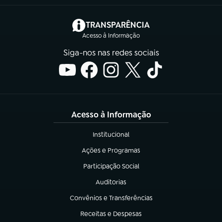
(abre em nova aba)
TRANSPARÊNCIA
Acesso à Informação
Siga-nos nas redes sociais
Acesso à Informação
Institucional
(abre em nova aba)
Ações e Programas
(abre em nova aba)
Participação Social
(abre em nova aba)
Auditorias
(abre em nova aba)
Convênios e Transferências
(abre em nova aba)
Receitas e Despesas
(abre em nova aba)