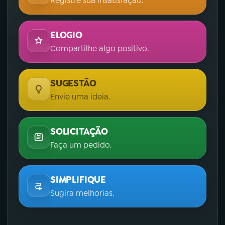
Registre sua insatisfação.
ELOGIO
Compartilhe algo positivo.
SUGESTÃO
Envie uma ideia.
SOLICITAÇÃO
Faça um pedido.
SIMPLIFIQUE
Sugira melhorias.