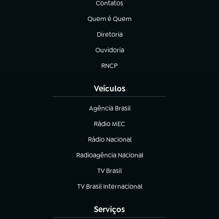
Contatos
(abre em nova aba)
Quem é Quem
(abre em nova aba)
Diretoria
(abre em nova aba)
Ouvidoria
(abre em nova aba)
RNCP
(abre em nova aba)
Veículos
Agência Brasil
(abre em nova aba)
Rádio MEC
Rádio Nacional
(abre em nova aba)
Radioagência Nacional
(abre em nova aba)
TV Brasil
(abre em nova aba)
TV Brasil Internacional
(abre em nova aba)
Serviços