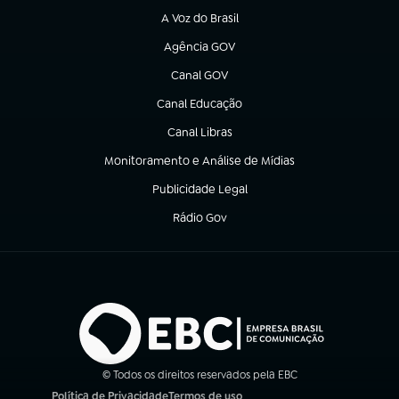
A Voz do Brasil
(abre em nova aba)
Agência GOV
(abre em nova aba)
Canal GOV
(abre em nova aba)
Canal Educação
(abre em nova aba)
Canal Libras
(abre em nova aba)
Monitoramento e Análise de Mídias
(abre em nova aba)
Publicidade Legal
(abre em nova aba)
Rádio Gov
(abre em nova aba)
© Todos os direitos reservados pela EBC
Política de Privacidade
Termos de uso