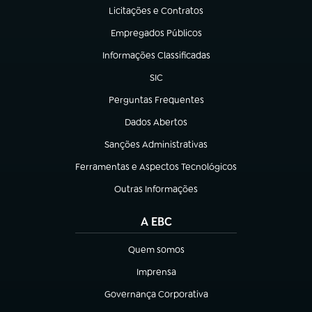
Licitações e Contratos
(abre em nova aba)
Empregados Públicos
(abre em nova aba)
Informações Classificadas
(abre em nova aba)
SIC
(abre em nova aba)
Perguntas Frequentes
(abre em nova aba)
Dados Abertos
(abre em nova aba)
Sanções Administrativas
(abre em nova aba)
Ferramentas e Aspectos Tecnológicos
(abre em nova aba)
Outras Informações
(abre em nova aba)
A EBC
Quem somos
(abre em nova aba)
Imprensa
(abre em nova aba)
Governança Corporativa
(abre em nova aba)