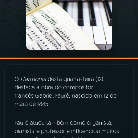
03
PROGRAMAÇÃO
04
PROGRAMAS
05
PODCASTS
06
VIDEOCASTS
O
Harmonia
desta quarta-feira (12)
destaca a obra do compositor
francês Gabriel Fauré, nascido em 12 de
07
ÚLTIMAS
maio de 1845.
08
PRÊMIO RÁDIO MEC
Fauré atuou também como organista,
pianista e professor e influenciou muitos
ACOMPANHE A RÁDIO MEC