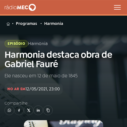
MENU
Programas
Harmonia
Harmonia
EPISÓDIO
Harmonia destaca obra de
Buscar
na
Gabriel Fauré
Rádio
Buscar
MEC
Ele nasceu em 12 de maio de 1845
Início
AO VIVO
12/05/2021, 23:00
NO AR EM
Compartilhe
01
INÍCIO
02
A RÁDIO