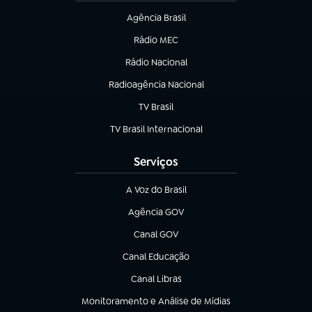
Agência Brasil
(abre em nova aba)
Rádio MEC
Rádio Nacional
(abre em nova aba)
Radioagência Nacional
(abre em nova aba)
TV Brasil
(abre em nova aba)
TV Brasil Internacional
(abre em nova aba)
Serviços
A Voz do Brasil
(abre em nova aba)
Agência GOV
(abre em nova aba)
Canal GOV
(abre em nova aba)
Canal Educação
(abre em nova aba)
Canal Libras
(abre em nova aba)
Monitoramento e Análise de Mídias
(abre em nova aba)