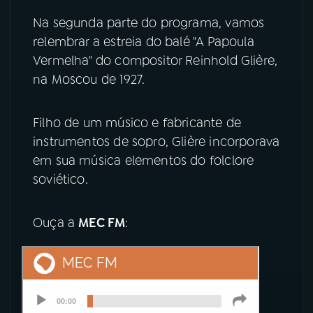
Na segunda parte do programa, vamos
YouTube
Facebook
relembrar a estreia do balé "A Papoula
Vermelha" do compositor Reinhold Glière,
Instagram
X
na Moscou de 1927.
TikTok
Filho de um músico e fabricante de
instrumentos de sopro, Glière incorporava
em sua música elementos do folclore
soviético.
Ouça a
MEC FM
: