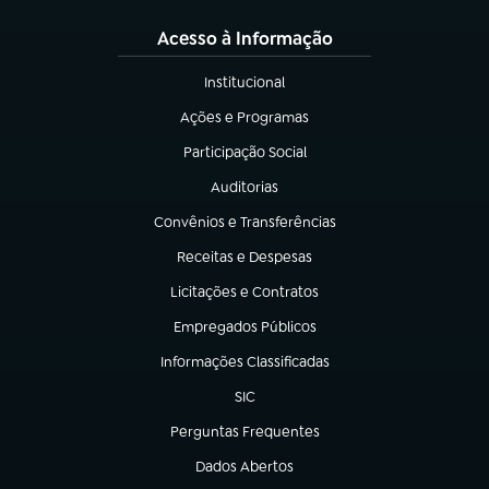
Acesso à Informação
Institucional
(abre em nova aba)
Ações e Programas
(abre em nova aba)
Participação Social
(abre em nova aba)
Auditorias
(abre em nova aba)
Convênios e Transferências
(abre em nova aba)
Receitas e Despesas
(abre em nova aba)
Licitações e Contratos
(abre em nova aba)
Empregados Públicos
(abre em nova aba)
Informações Classificadas
(abre em nova aba)
SIC
(abre em nova aba)
Perguntas Frequentes
(abre em nova aba)
Dados Abertos
(abre em nova aba)