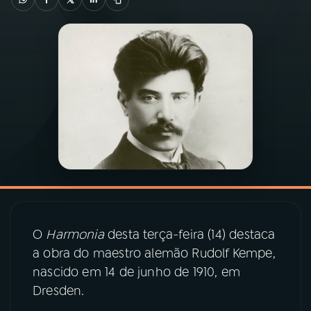
03
PROGRAMAÇÃO
04
PROGRAMAS
05
PODCASTS
06
VIDEOCASTS
07
ÚLTIMAS
O
Harmonia
desta terça-feira (14) destaca
a obra do maestro alemão Rudolf Kempe,
08
PRÊMIO RÁDIO MEC
nascido em 14 de junho de 1910, em
Dresden.
ACOMPANHE A RÁDIO MEC