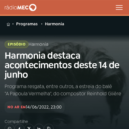
MENU
Programas
Harmonia
Harmonia
EPISÓDIO
Harmonia destaca
Buscar
na
acontecimentos deste 14 de
Rádio
Buscar
junho
MEC
Programa resgata, entre outros, a estreia do balé
Início
AO VIVO
"A Papoula Vermelha", do compositor Reinhold Glière
01
INÍCIO
14/06/2022, 23:00
NO AR EM
Compartilhe
02
A RÁDIO