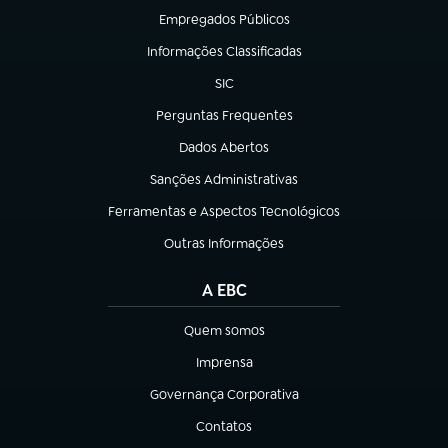
Empregados Públicos
(abre em nova aba)
Informações Classificadas
(abre em nova aba)
SIC
(abre em nova aba)
Perguntas Frequentes
(abre em nova aba)
Dados Abertos
(abre em nova aba)
Sanções Administrativas
(abre em nova aba)
Ferramentas e Aspectos Tecnológicos
(abre em nova aba)
Outras Informações
(abre em nova aba)
A EBC
Quem somos
(abre em nova aba)
Imprensa
(abre em nova aba)
Governança Corporativa
(abre em nova aba)
Contatos
(abre em nova aba)