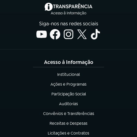
(abre em nova aba)
TRANSPARÊNCIA
Acesso à Informação
Siga-nos nas redes sociais
Acesso à Informação
Institucional
(abre em nova aba)
Ações e Programas
(abre em nova aba)
Participação Social
(abre em nova aba)
Auditorias
(abre em nova aba)
Convênios e Transferências
(abre em nova aba)
Receitas e Despesas
(abre em nova aba)
Licitações e Contratos
(abre em nova aba)