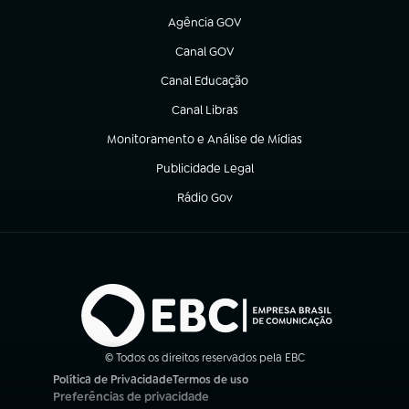
Agência GOV
(abre em nova aba)
Canal GOV
(abre em nova aba)
Canal Educação
(abre em nova aba)
Canal Libras
(abre em nova aba)
Monitoramento e Análise de Mídias
(abre em nova aba)
Publicidade Legal
(abre em nova aba)
Rádio Gov
(abre em nova aba)
© Todos os direitos reservados pela EBC
Política de Privacidade
Termos de uso
(abre em nova aba)
(abre em nova aba)
Preferências de privacidade