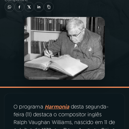
03
PROGRAMAÇÃO
04
PROGRAMAS
05
PODCASTS
06
VIDEOCASTS
07
ÚLTIMAS
O programa
Harmonia
desta segunda-
08
PRÊMIO RÁDIO MEC
feira (11) destaca o compositor inglês
Ralph Vaughan Williams, nascido em 11 de
ACOMPANHE A RÁDIO MEC