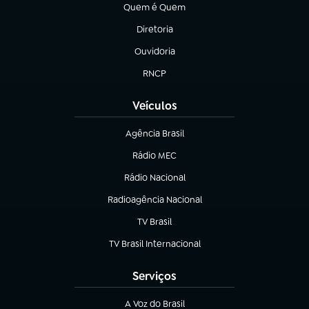
Quem é Quem
(abre em nova aba)
Diretoria
(abre em nova aba)
Ouvidoria
(abre em nova aba)
RNCP
(abre em nova aba)
Veículos
Agência Brasil
(abre em nova aba)
Rádio MEC
Rádio Nacional
(abre em nova aba)
Radioagência Nacional
(abre em nova aba)
TV Brasil
(abre em nova aba)
TV Brasil Internacional
(abre em nova aba)
Serviços
A Voz do Brasil
(abre em nova aba)