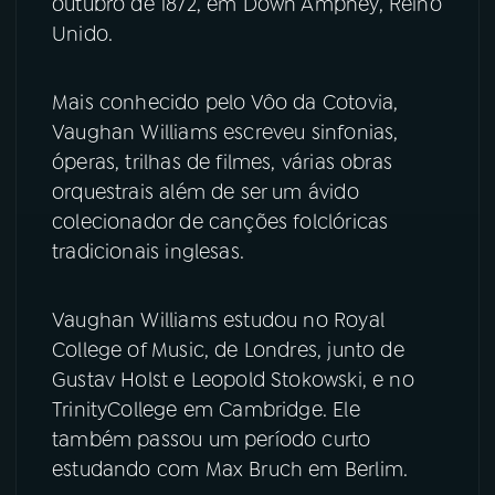
outubro de 1872, em Down Ampney, Reino
Unido.
YouTube
Facebook
Mais conhecido pelo Vôo da Cotovia,
Instagram
X
Vaughan Williams escreveu sinfonias,
óperas, trilhas de filmes, várias obras
TikTok
orquestrais além de ser um ávido
colecionador de canções folclóricas
tradicionais inglesas.
Vaughan Williams estudou no Royal
College of Music, de Londres, junto de
Gustav Holst e Leopold Stokowski, e no
TrinityCollege em Cambridge. Ele
também passou um período curto
estudando com Max Bruch em Berlim.