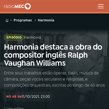
MENU
Programas
Harmonia
Harmonia
EPISÓDIO
Harmonia destaca a obra do
Buscar
na
compositor inglês Ralph
Rádio
Buscar
Vaughan Williams
MEC
Entre seus trabalhos estão óperas, balés, música de
Início
AO VIVO
câmara, peças vocais seculares e religiosas, e
composições orquestrais, escritas ao longo de 60 anos
01
INÍCIO
11/10/2021, 23:00
NO AR EM
02
A RÁDIO
Compartilhe