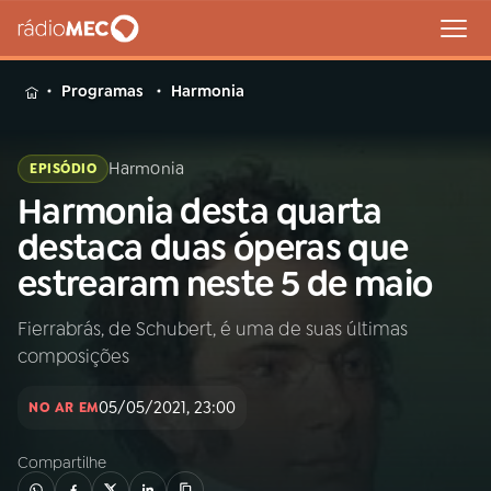
MENU
Programas
Harmonia
Harmonia
EPISÓDIO
Harmonia desta quarta
Buscar
na
destaca duas óperas que
Rádio
Buscar
estrearam neste 5 de maio
MEC
Fierrabrás, de Schubert, é uma de suas últimas
Início
AO VIVO
composições
01
INÍCIO
05/05/2021, 23:00
NO AR EM
Compartilhe
02
A RÁDIO