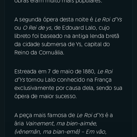
obras eram muito mais populares.
A segunda ópera desta noite é
Le Roi d’Ys
ou
O Rei de ys
, de Edouard Lalo, cujo
libreto foi baseado na antiga lenda bretã
da cidade submersa de Ys, capital do
Reino da Cornuália.
Estreada em 7 de maio de 1880,
Le Roi
d’Ys
tornou Lalo conhecido na França
exclusivamente por causa dela, sendo sua
ópera de maior sucesso.
A peça mais famosa de
Le Roi d’Ys
é a
ária
Vainement
,
ma bien-aimée,
(vênemân, ma bian-emê) – Em vão,