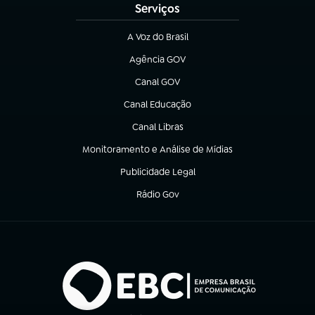
Serviços
A Voz do Brasil
(abre em nova aba)
Agência GOV
(abre em nova aba)
Canal GOV
(abre em nova aba)
Canal Educação
(abre em nova aba)
Canal Libras
(abre em nova aba)
Monitoramento e Análise de Mídias
(abre em nova aba)
Publicidade Legal
(abre em nova aba)
Rádio Gov
(abre em nova aba)