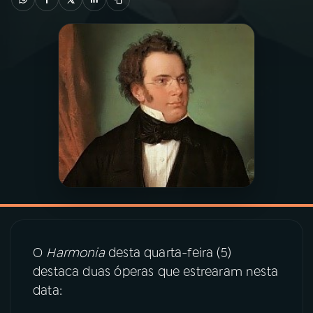
03
PROGRAMAÇÃO
04
PROGRAMAS
05
PODCASTS
06
VIDEOCASTS
07
ÚLTIMAS
O
Harmonia
desta quarta-feira (5)
08
PRÊMIO RÁDIO MEC
destaca duas óperas que estrearam nesta
data:
ACOMPANHE A RÁDIO MEC