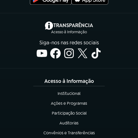
(abre em nova aba)
TRANSPARÊNCIA
Acesso à Informação
Siga-nos nas redes sociais
Acesso à Informação
Institucional
(abre em nova aba)
Ações e Programas
(abre em nova aba)
Participação Social
(abre em nova aba)
Auditorias
(abre em nova aba)
Convênios e Transferências
(abre em nova aba)