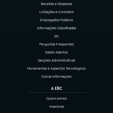
Receitas e Despesas
(abre em nova aba)
Licitações e Contratos
(abre em nova aba)
Empregados Públicos
(abre em nova aba)
Informações Classificadas
(abre em nova aba)
SIC
(abre em nova aba)
Perguntas Frequentes
(abre em nova aba)
Dados Abertos
(abre em nova aba)
Sanções Administrativas
(abre em nova aba)
Ferramentas e Aspectos Tecnológicos
(abre em nova aba)
Outras Informações
(abre em nova aba)
A EBC
Quem somos
(abre em nova aba)
Imprensa
(abre em nova aba)