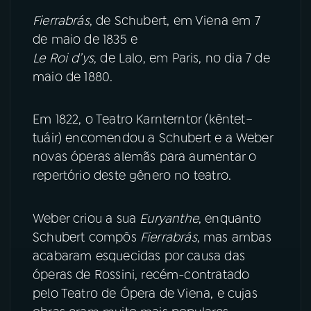
Fierrabrás
, de Schubert, em Viena em 7
YouTube
Facebook
de maio de 1835 e
Le Roi d’ys
, de Lalo, em Paris, no dia 7 de
Instagram
X
maio de 1880.
TikTok
Em 1822, o Teatro Karnterntor (kêntet–
tuáir) encomendou a Schubert e a Weber
novas óperas alemãs para aumentar o
repertório deste gênero no teatro.
Weber criou a sua
Euryanthe
, enquanto
Schubert compôs
Fierrabrás
, mas ambas
acabaram esquecidas por causa das
óperas de Rossini, recém-contratado
pelo Teatro de Ópera de Viena, e cujas