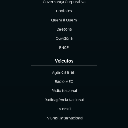
Governança Corporativa
(abre em nova aba)
Contatos
(abre em nova aba)
Quem é Quem
(abre em nova aba)
Diretoria
(abre em nova aba)
Ouvidoria
(abre em nova aba)
RNCP
(abre em nova aba)
Veículos
Agência Brasil
(abre em nova aba)
Rádio MEC
Rádio Nacional
(abre em nova aba)
Radioagência Nacional
(abre em nova aba)
TV Brasil
(abre em nova aba)
TV Brasil Internacional
(abre em nova aba)