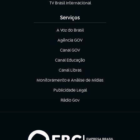
TV Brasil Internacional
(abre em nova aba)
Serviços
A Voz do Brasil
(abre em nova aba)
Agência GOV
(abre em nova aba)
Canal GOV
(abre em nova aba)
Canal Educação
(abre em nova aba)
Canal Libras
(abre em nova aba)
Monitoramento e Análise de Mídias
(abre em nova aba)
Publicidade Legal
(abre em nova aba)
Rádio Gov
(abre em nova aba)