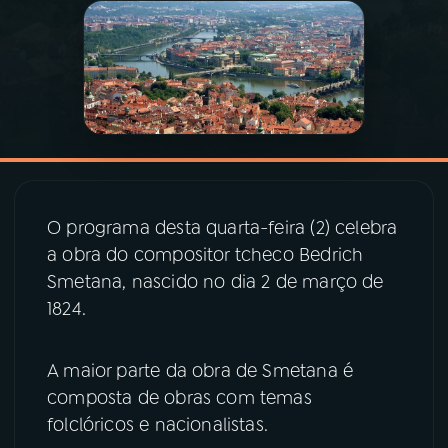
03
PROGRAMAÇÃO
04
PROGRAMAS
05
PODCASTS
O programa desta quarta-feira (2) celebra
06
VIDEOCASTS
a obra do compositor tcheco Bedrich
Smetana, nascido no dia 2 de março de
1824.
07
ÚLTIMAS
A maior parte da obra de Smetana é
08
PRÊMIO RÁDIO MEC
composta de obras com temas
folclóricos e nacionalistas.
ACOMPANHE A RÁDIO MEC