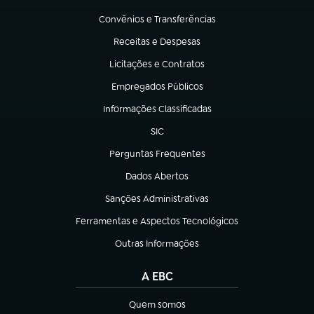
(abre em nova aba)
Convênios e Transferências
(abre em nova aba)
Receitas e Despesas
(abre em nova aba)
Licitações e Contratos
(abre em nova aba)
Empregados Públicos
(abre em nova aba)
Informações Classificadas
(abre em nova aba)
SIC
(abre em nova aba)
Perguntas Frequentes
(abre em nova aba)
Dados Abertos
(abre em nova aba)
Sanções Administrativas
(abre em nova aba)
Ferramentas e Aspectos Tecnológicos
(abre em nova aba)
Outras Informações
(abre em nova aba)
A EBC
Quem somos
(abre em nova aba)