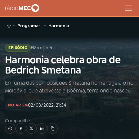
MENU
Programas
Harmonia
Harmonia
EPISÓDIO
Harmonia celebra obra de
Buscar
na
Bedrich Smetana
Rádio
Buscar
MEC
Em uma das composições Smetana homenageia o rio
Moldávia, que atravessa a Boêmia, terra onde nasceu
Início
AO VIVO
02/03/2022, 21:34
NO AR EM
01
INÍCIO
Compartilhe
02
A RÁDIO