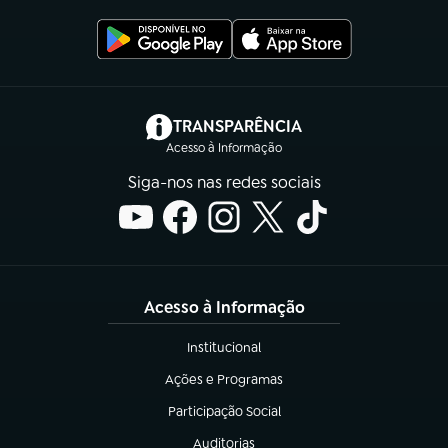
(abre em nova aba)
TRANSPARÊNCIA
Acesso à Informação
Siga-nos nas redes sociais
Acesso à Informação
Institucional
(abre em nova aba)
Ações e Programas
(abre em nova aba)
Participação Social
(abre em nova aba)
Auditorias