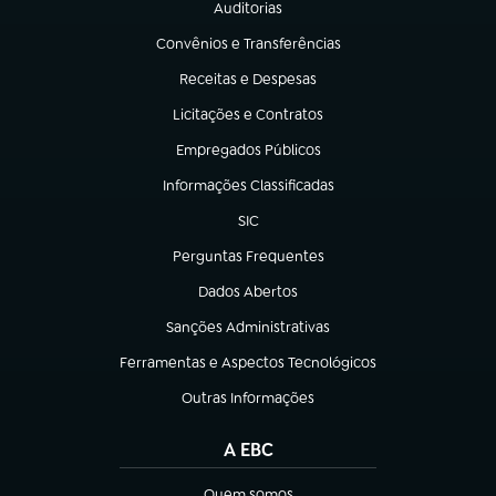
Auditorias
(abre em nova aba)
Convênios e Transferências
(abre em nova aba)
Receitas e Despesas
(abre em nova aba)
Licitações e Contratos
(abre em nova aba)
Empregados Públicos
(abre em nova aba)
Informações Classificadas
(abre em nova aba)
SIC
(abre em nova aba)
Perguntas Frequentes
(abre em nova aba)
Dados Abertos
(abre em nova aba)
Sanções Administrativas
(abre em nova aba)
Ferramentas e Aspectos Tecnológicos
(abre em nova aba)
Outras Informações
(abre em nova aba)
A EBC
Quem somos