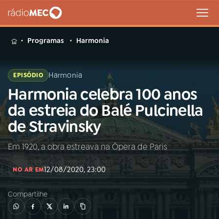
MENU
Programas
Harmonia
Harmonia
EPISÓDIO
Harmonia celebra 100 anos
Buscar
na
da estreia do Balé Pulcinella
Rádio
Buscar
de Stravinsky
MEC
Em 1920, a obra estreava na Ópera de Paris
Início
AO VIVO
12/08/2020, 23:00
NO AR EM
01
INÍCIO
Compartilhe
02
A RÁDIO