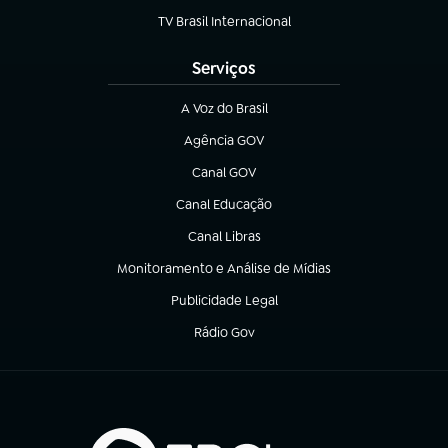
TV Brasil Internacional
(abre em nova aba)
Serviços
A Voz do Brasil
(abre em nova aba)
Agência GOV
(abre em nova aba)
Canal GOV
(abre em nova aba)
Canal Educação
(abre em nova aba)
Canal Libras
(abre em nova aba)
Monitoramento e Análise de Mídias
(abre em nova aba)
Publicidade Legal
(abre em nova aba)
Rádio Gov
(abre em nova aba)