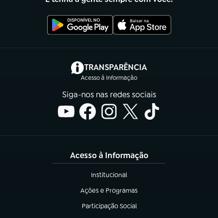
(abre em nova aba)
TRANSPARÊNCIA
Acesso à Informação
Siga-nos nas redes sociais
Acesso à Informação
Institucional
(abre em nova aba)
Ações e Programas
(abre em nova aba)
Participação Social
(abre em nova aba)