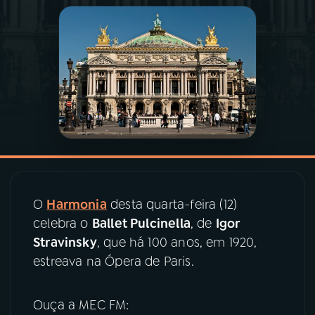
03
PROGRAMAÇÃO
04
PROGRAMAS
05
PODCASTS
06
VIDEOCASTS
O
Harmonia
desta quarta-feira (12)
07
ÚLTIMAS
celebra o
Ballet Pulcinella
, de
Igor
Stravinsky
, que há 100 anos, em 1920,
estreava na Ópera de Paris.
08
PRÊMIO RÁDIO MEC
Ouça a MEC FM:
ACOMPANHE A RÁDIO MEC