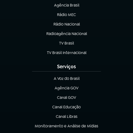
Agência Brasil
(abre em nova aba)
Rádio MEC
Rádio Nacional
(abre em nova aba)
Radioagência Nacional
(abre em nova aba)
TV Brasil
(abre em nova aba)
TV Brasil Internacional
(abre em nova aba)
Serviços
A Voz do Brasil
(abre em nova aba)
Agência GOV
(abre em nova aba)
Canal GOV
(abre em nova aba)
Canal Educação
(abre em nova aba)
Canal Libras
(abre em nova aba)
Monitoramento e Análise de Mídias
(abre em nova aba)