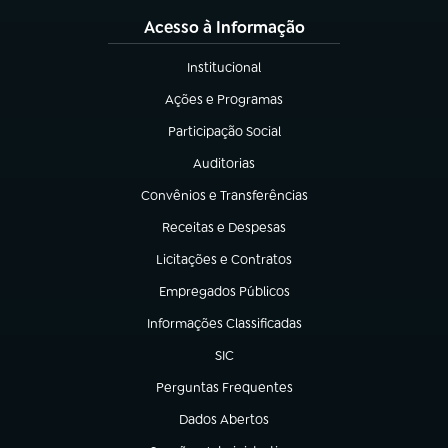
Acesso à Informação
Institucional
(abre em nova aba)
Ações e Programas
(abre em nova aba)
Participação Social
(abre em nova aba)
Auditorias
(abre em nova aba)
Convênios e Transferências
(abre em nova aba)
Receitas e Despesas
(abre em nova aba)
Licitações e Contratos
(abre em nova aba)
Empregados Públicos
(abre em nova aba)
Informações Classificadas
(abre em nova aba)
SIC
(abre em nova aba)
Perguntas Frequentes
(abre em nova aba)
Dados Abertos
(abre em nova aba)