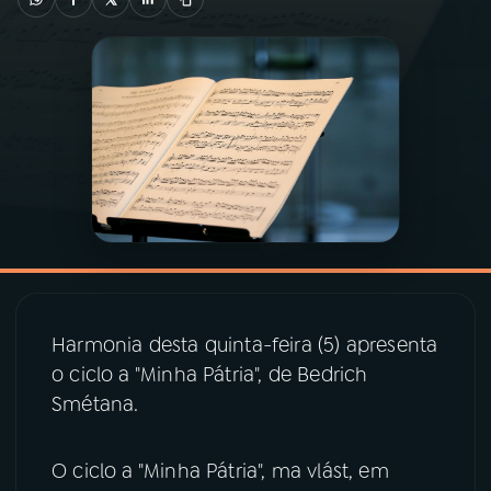
03
PROGRAMAÇÃO
04
PROGRAMAS
05
PODCASTS
06
VIDEOCASTS
Harmonia desta quinta-feira (5) apresenta
07
ÚLTIMAS
o ciclo a "Minha Pátria", de Bedrich
Smétana.
08
PRÊMIO RÁDIO MEC
O ciclo a "Minha Pátria", ma vlást, em
ACOMPANHE A RÁDIO MEC