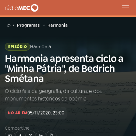
MENU
Programas
Harmonia
Harmonia
EPISÓDIO
Harmonia apresenta ciclo a
Buscar
na
"Minha Pátria", de Bedrich
Rádio
Buscar
Smétana
MEC
O ciclo fala da geografia, da cultura, e dos
Início
AO VIVO
monumentos históricos da boêmia
01
INÍCIO
05/11/2020, 23:00
NO AR EM
Compartilhe
02
A RÁDIO