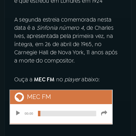
e que estreou em Londres em 1924
YouTube
Facebook
A segunda estreia comemorada nesta
data é a
Sinfonia número 4,
de Charles
Instagram
X
Ives, apresentada pela primeira vez, na
íntegra, em 26 de abril de 1965, no
TikTok
Carnegie Hall de Nova York, 11 anos após
a morte do compositor.
Ouça a
MEC FM
no
player
abaixo: