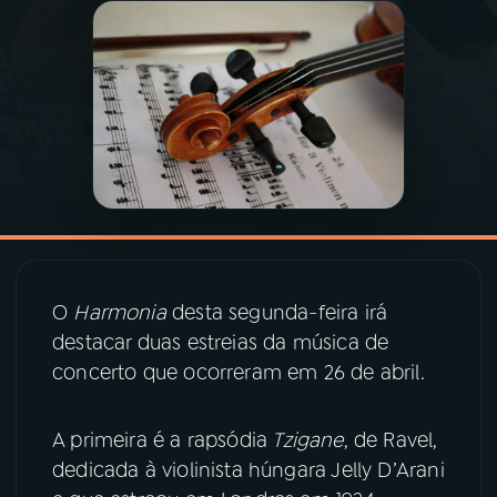
03
PROGRAMAÇÃO
04
PROGRAMAS
05
PODCASTS
06
VIDEOCASTS
O
Harmonia
desta segunda-feira irá
destacar duas estreias da música de
07
ÚLTIMAS
concerto que ocorreram em 26 de abril.
08
PRÊMIO RÁDIO MEC
A primeira é a rapsódia
Tzigane
, de Ravel,
dedicada à violinista húngara Jelly D’Arani
ACOMPANHE A RÁDIO MEC