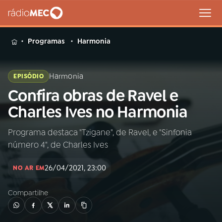
MENU
Programas
Harmonia
Harmonia
EPISÓDIO
Confira obras de Ravel e
Buscar
na
Charles Ives no Harmonia
Rádio
Buscar
MEC
Programa destaca "Tzigane", de Ravel, e "Sinfonia
número 4", de Charles Ives
Início
AO VIVO
26/04/2021, 23:00
NO AR EM
01
INÍCIO
Compartilhe
02
A RÁDIO