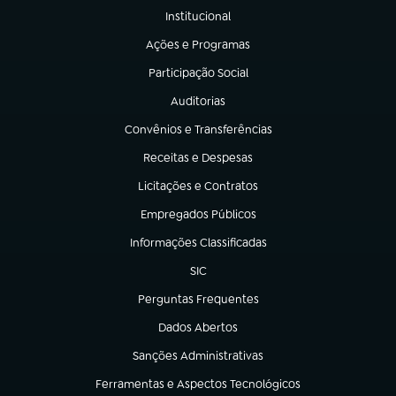
Institucional
(abre em nova aba)
Ações e Programas
(abre em nova aba)
Participação Social
(abre em nova aba)
Auditorias
(abre em nova aba)
Convênios e Transferências
(abre em nova aba)
Receitas e Despesas
(abre em nova aba)
Licitações e Contratos
(abre em nova aba)
Empregados Públicos
(abre em nova aba)
Informações Classificadas
(abre em nova aba)
SIC
(abre em nova aba)
Perguntas Frequentes
(abre em nova aba)
Dados Abertos
(abre em nova aba)
Sanções Administrativas
(abre em nova aba)
Ferramentas e Aspectos Tecnológicos
(abre em nova aba)