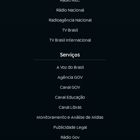
Rádio MEC
Rádio Nacional
(abre em nova aba)
Radioagência Nacional
(abre em nova aba)
TV Brasil
(abre em nova aba)
TV Brasil Internacional
(abre em nova aba)
Serviços
A Voz do Brasil
(abre em nova aba)
Agência GOV
(abre em nova aba)
Canal GOV
(abre em nova aba)
Canal Educação
(abre em nova aba)
Canal Libras
(abre em nova aba)
Monitoramento e Análise de Mídias
(abre em nova aba)
Publicidade Legal
(abre em nova aba)
Rádio Gov
(abre em nova aba)