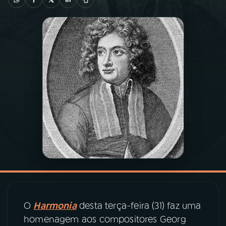
03
PROGRAMAÇÃO
04
PROGRAMAS
05
PODCASTS
06
VIDEOCASTS
07
ÚLTIMAS
08
PRÊMIO RÁDIO MEC
O
Harmonia
desta terça-feira (31) faz uma
homenagem aos compositores Georg
ACOMPANHE A RÁDIO MEC