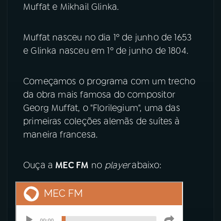
Muffat e Mikhail Glinka.
YouTube
Facebook
Muffat nasceu no dia 1º de junho de 1653
Instagram
X
e Glinka nasceu em 1º de junho de 1804.
TikTok
Começamos o programa com um trecho
da obra mais famosa do compositor
Georg Muffat, o "Florilegium", uma das
primeiras coleções alemãs de suítes à
maneira francesa.
Ouça a
MEC FM
no
player
abaixo: