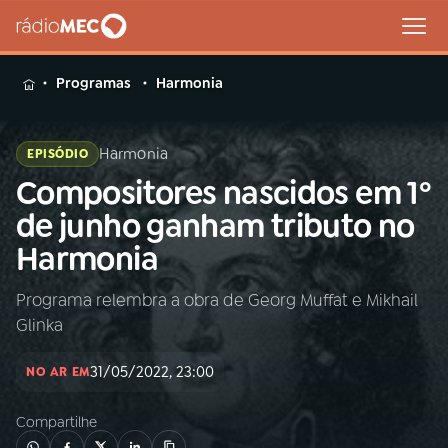
MENU
Programas
Harmonia
Harmonia
EPISÓDIO
Compositores nascidos em 1º
Buscar
na
de junho ganham tributo no
Rádio
Buscar
Harmonia
MEC
Programa relembra a obra de Georg Muffat e Mikhail
Início
AO VIVO
Glinka
01
INÍCIO
31/05/2022, 23:00
NO AR EM
Compartilhe
02
A RÁDIO