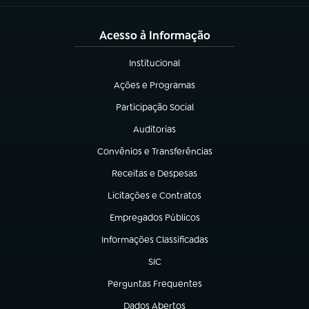
Acesso à Informação
Institucional
(abre em nova aba)
Ações e Programas
(abre em nova aba)
Participação Social
(abre em nova aba)
Auditorias
(abre em nova aba)
Convênios e Transferências
(abre em nova aba)
Receitas e Despesas
(abre em nova aba)
Licitações e Contratos
(abre em nova aba)
Empregados Públicos
(abre em nova aba)
Informações Classificadas
(abre em nova aba)
SIC
(abre em nova aba)
Perguntas Frequentes
(abre em nova aba)
Dados Abertos