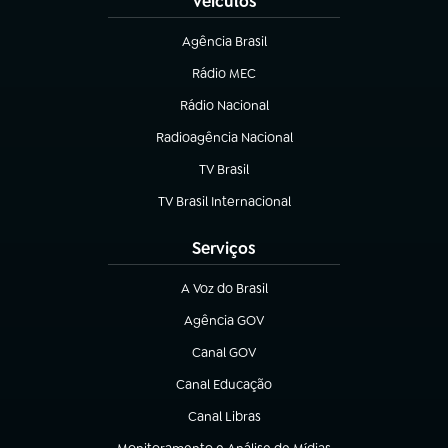
Veículos
Agência Brasil
(abre em nova aba)
Rádio MEC
Rádio Nacional
(abre em nova aba)
Radioagência Nacional
(abre em nova aba)
TV Brasil
(abre em nova aba)
TV Brasil Internacional
(abre em nova aba)
Serviços
A Voz do Brasil
(abre em nova aba)
Agência GOV
(abre em nova aba)
Canal GOV
(abre em nova aba)
Canal Educação
(abre em nova aba)
Canal Libras
(abre em nova aba)