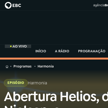
agência
Br
AO VIVO
INÍCIO
A RÁDIO
PROGRAMAÇÃO
MENU
Programas
Harmonia
Buscar
na
Harmonia
EPISÓDIO
Rádio
Buscar
MEC
Abertura Helios, 
Buscar
na
Rádio
Início
AO VIVO