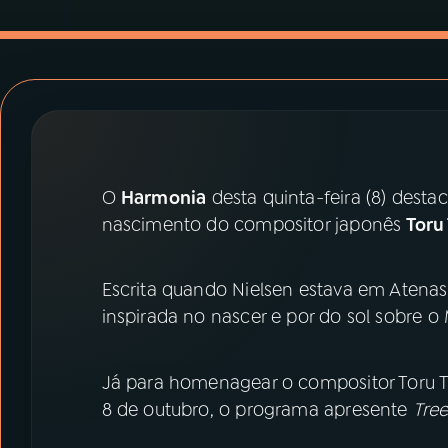
07
ÚLTIMAS
08
PRÊMIO RÁDIO MEC
ACOMPANHE A RÁDIO MEC
YouTube
Facebook
O
Harmonia
desta quinta-feira (8) desta
nascimento do compositor japonês
Toru
Instagram
X
TikTok
Escrita quando Nielsen estava em Atenas
inspirada no nascer e por do sol sobre o
Já para homenagear o compositor Toru T
8 de outubro, o programa apresente
Tree