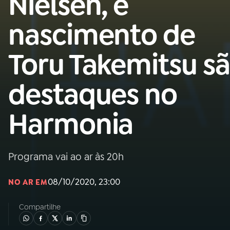
Nielsen, e
MEC
nascimento de
01
INÍCIO
Toru Takemitsu s
02
A RÁDIO
destaques no
03
PROGRAMAÇÃO
Harmonia
04
PROGRAMAS
Programa vai ao ar às 20h
05
PODCASTS
08/10/2020, 23:00
NO AR EM
06
VIDEOCASTS
Compartilhe