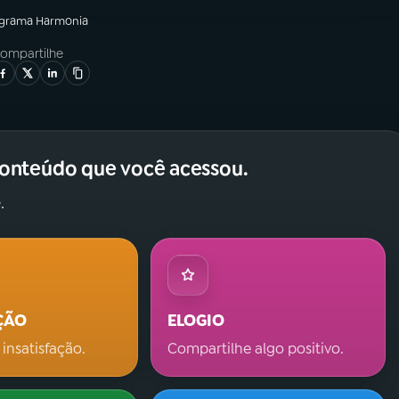
ograma
Harmonia
ompartilhe
conteúdo que você acessou.
.
ÇÃO
ELOGIO
 insatisfação.
Compartilhe algo positivo.