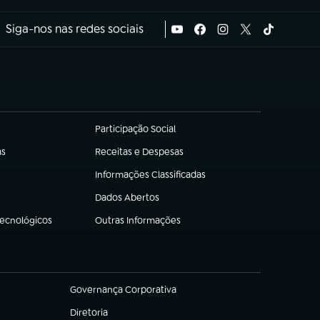
Siga-nos nas redes sociais
Participação Social
(abre em nova aba)
as
Receitas e Despesas
(abre em nova aba)
Informações Classificadas
(abre em nova aba)
Dados Abertos
(abre em nova aba)
Tecnológicos
Outras Informações
(abre em nova aba)
Governança Corporativa
(abre em nova aba)
Diretoria
(abre em nova aba)