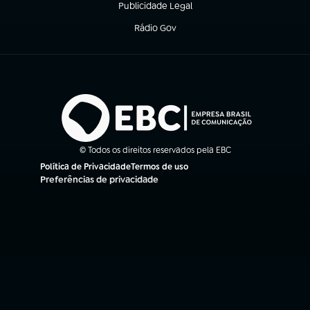
Publicidade Legal
(abre em nova aba)
Rádio Gov
(abre em nova aba)
© Todos os direitos reservados pela EBC
Política de Privacidade
Termos de uso
(abre em nova aba)
(abre em nova aba)
Preferências de privacidade