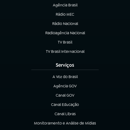
Agência Brasil
(abre em nova aba)
Rádio MEC
Rádio Nacional
(abre em nova aba)
Radioagência Nacional
(abre em nova aba)
TV Brasil
(abre em nova aba)
TV Brasil Internacional
(abre em nova aba)
Serviços
A Voz do Brasil
(abre em nova aba)
Agência GOV
(abre em nova aba)
Canal GOV
(abre em nova aba)
Canal Educação
(abre em nova aba)
Canal Libras
(abre em nova aba)
Monitoramento e Análise de Mídias
(abre em nova aba)