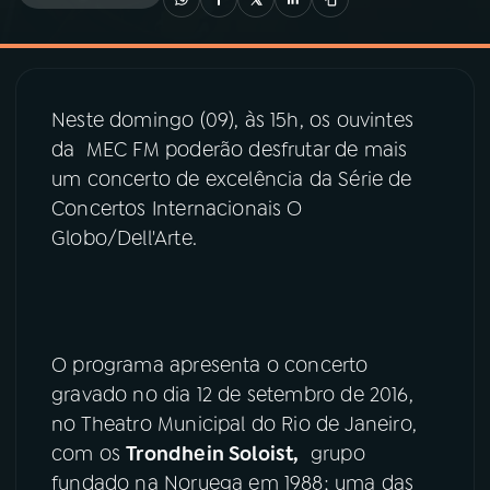
03
PROGRAMAÇÃO
Neste domingo (09), às 15h, os ouvintes
04
PROGRAMAS
da MEC FM poderão desfrutar de mais
um concerto de excelência da Série de
05
PODCASTS
Concertos Internacionais O
Globo/Dell'Arte.
06
VIDEOCASTS
07
ÚLTIMAS
O programa apresenta o concerto
gravado no dia 12 de setembro de 2016,
08
PRÊMIO RÁDIO MEC
no Theatro Municipal do Rio de Janeiro,
com os
Trondhein Soloist,
grupo
fundado na Noruega em 1988; uma das
ACOMPANHE A RÁDIO MEC