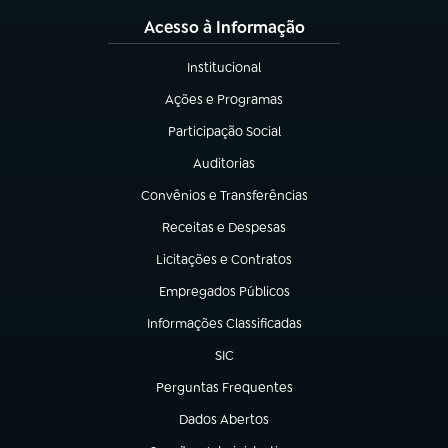
Acesso à Informação
Institucional
(abre em nova aba)
Ações e Programas
(abre em nova aba)
Participação Social
(abre em nova aba)
Auditorias
(abre em nova aba)
Convênios e Transferências
(abre em nova aba)
Receitas e Despesas
(abre em nova aba)
Licitações e Contratos
(abre em nova aba)
Empregados Públicos
(abre em nova aba)
Informações Classificadas
(abre em nova aba)
SIC
(abre em nova aba)
Perguntas Frequentes
(abre em nova aba)
Dados Abertos
(abre em nova aba)