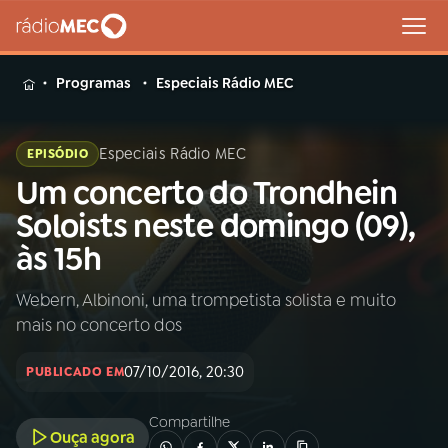
MENU
Programas
Especiais Rádio MEC
Especiais Rádio MEC
EPISÓDIO
Um concerto do Trondhein
Buscar
na
Soloists neste domingo (09),
Rádio
Buscar
às 15h
MEC
Webern, Albinoni, uma trompetista solista e muito
Início
AO VIVO
mais no concerto dos
01
INÍCIO
07/10/2016, 20:30
PUBLICADO EM
Compartilhe
02
A RÁDIO
Ouça agora