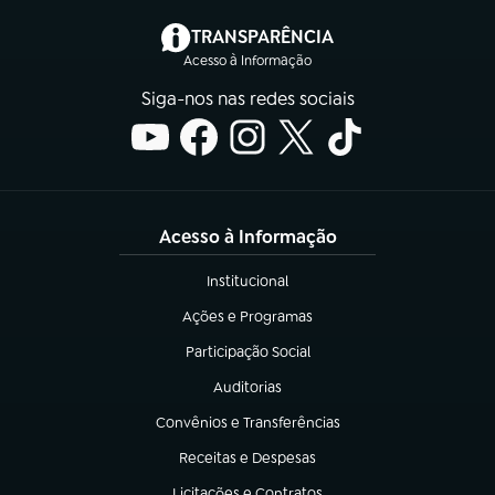
(abre em nova aba)
TRANSPARÊNCIA
Acesso à Informação
Siga-nos nas redes sociais
Acesso à Informação
Institucional
(abre em nova aba)
Ações e Programas
(abre em nova aba)
Participação Social
(abre em nova aba)
Auditorias
(abre em nova aba)
Convênios e Transferências
(abre em nova aba)
Receitas e Despesas
(abre em nova aba)
Licitações e Contratos