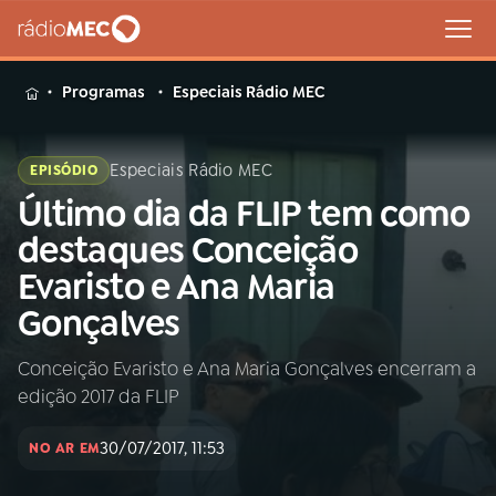
MENU
Programas
Especiais Rádio MEC
Especiais Rádio MEC
EPISÓDIO
Último dia da FLIP tem como
Buscar
na
destaques Conceição
Rádio
Buscar
Evaristo e Ana Maria
MEC
Gonçalves
Início
AO VIVO
Conceição Evaristo e Ana Maria Gonçalves encerram a
edição 2017 da FLIP
01
INÍCIO
30/07/2017, 11:53
NO AR EM
02
A RÁDIO