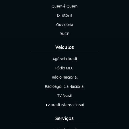
Quem é Quem
(abre em nova aba)
Diretoria
(abre em nova aba)
Ouvidoria
(abre em nova aba)
RNCP
(abre em nova aba)
Veículos
Agência Brasil
(abre em nova aba)
Rádio MEC
Rádio Nacional
(abre em nova aba)
Radioagência Nacional
(abre em nova aba)
TV Brasil
(abre em nova aba)
TV Brasil Internacional
(abre em nova aba)
Serviços