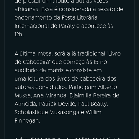
de prestar um tributo a outras vozes
africanas. Essa é considerada a sessão de
YouTube
Facebook
encerramento da Festa Literária
Internacional de Paraty e acontece às
Instagram
X
12h.
TikTok
A última mesa, será a já tradicional "Livro
de Cabeceira" que começa às 15 no
auditório da matriz e consiste em
uma leitura dos livros de cabeceira dos
autores convidados. Participam Alberto
Mussa, Ana Miranda, Djaimilia Pereira de
Almeida, Patrick Deville, Paul Beatty,
Scholastique Mukasonga e Willim
Finnegan.