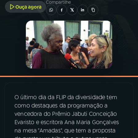
Compartilhe
Ouça agora
03
PROGRAMAÇÃO
04
PROGRAMAS
05
PODCASTS
06
VIDEOCASTS
07
ÚLTIMAS
O último dia da FLIP da diversidade tem
como destaques da programação a
vencedora do Prêmio Jabuti Conceição
08
PRÊMIO RÁDIO MEC
Evaristo e escritora Ana Maria Gonçalves
na mesa "Amadas", que tem a proposta
ACOMPANHE A RÁDIO MEC