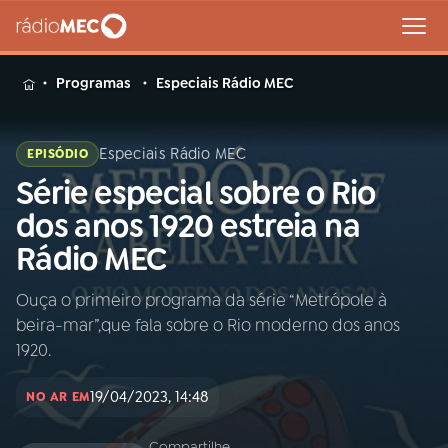
MENU
Programas
Especiais Rádio MEC
Especiais Rádio MEC
EPISÓDIO
Série especial sobre o Rio
Buscar
na
dos anos 1920 estreia na
Rádio
Buscar
Rádio MEC
MEC
Ouça o primeiro programa da série “Metrópole à
Início
AO VIVO
beira-mar”,que fala sobre o Rio moderno dos anos
1920.
01
INÍCIO
19/04/2023, 14:48
NO AR EM
02
A RÁDIO
Compartilhe