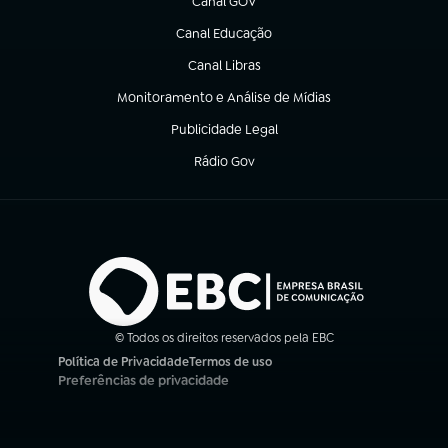
Canal GOV
(abre em nova aba)
Canal Educação
(abre em nova aba)
Canal Libras
(abre em nova aba)
Monitoramento e Análise de Mídias
(abre em nova aba)
Publicidade Legal
(abre em nova aba)
Rádio Gov
(abre em nova aba)
© Todos os direitos reservados pela EBC
Política de Privacidade
Termos de uso
(abre em nova aba)
(abre em nova aba)
Preferências de privacidade