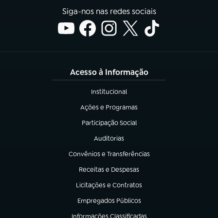
Siga-nos nas redes sociais
Acesso à Informação
Institucional
(abre em nova aba)
Ações e Programas
(abre em nova aba)
Participação Social
(abre em nova aba)
Auditorias
(abre em nova aba)
Convênios e Transferências
(abre em nova aba)
Receitas e Despesas
(abre em nova aba)
Licitações e Contratos
(abre em nova aba)
Empregados Públicos
(abre em nova aba)
Informações Classificadas