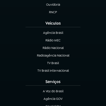
Ouvidoria
(abre em nova aba)
RNCP
(abre em nova aba)
Veículos
Agência Brasil
(abre em nova aba)
Rádio MEC
Rádio Nacional
(abre em nova aba)
Radioagência Nacional
(abre em nova aba)
TV Brasil
(abre em nova aba)
TV Brasil Internacional
(abre em nova aba)
Serviços
A Voz do Brasil
(abre em nova aba)
Agência GOV
(abre em nova aba)