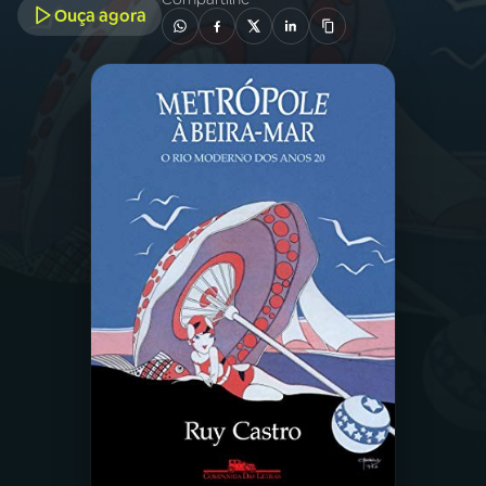
Ouça agora
03
PROGRAMAÇÃO
04
PROGRAMAS
05
PODCASTS
06
VIDEOCASTS
07
ÚLTIMAS
08
PRÊMIO RÁDIO MEC
ACOMPANHE A RÁDIO MEC