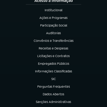
Acesso à Informação
Institucional
(abre em nova aba)
Ações e Programas
(abre em nova aba)
Participação Social
(abre em nova aba)
Auditorias
(abre em nova aba)
Convênios e Transferências
(abre em nova aba)
Receitas e Despesas
(abre em nova aba)
Licitações e Contratos
(abre em nova aba)
Empregados Públicos
(abre em nova aba)
Informações Classificadas
(abre em nova aba)
SIC
(abre em nova aba)
Perguntas Frequentes
(abre em nova aba)
Dados Abertos
(abre em nova aba)
Sanções Administrativas
(abre em nova aba)