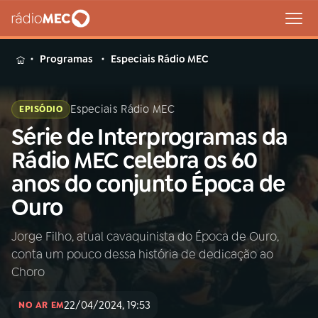
MENU
Programas
Especiais Rádio MEC
Especiais Rádio MEC
EPISÓDIO
Série de Interprogramas da
Buscar
na
Rádio MEC celebra os 60
Rádio
Buscar
anos do conjunto Época de
MEC
Ouro
Início
AO VIVO
Jorge Filho, atual cavaquinista do Época de Ouro,
conta um pouco dessa história de dedicação ao
01
INÍCIO
Choro
22/04/2024, 19:53
02
A RÁDIO
NO AR EM