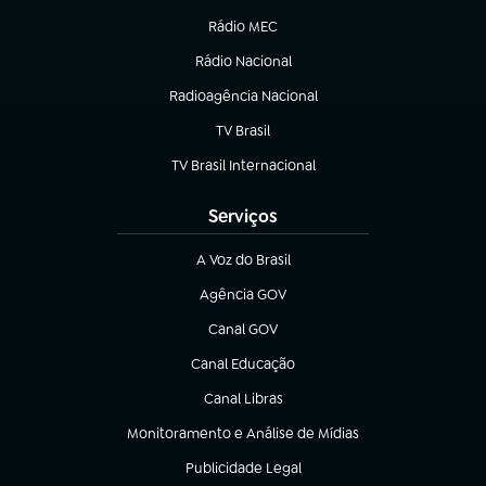
Rádio MEC
Rádio Nacional
(abre em nova aba)
Radioagência Nacional
(abre em nova aba)
TV Brasil
(abre em nova aba)
TV Brasil Internacional
(abre em nova aba)
Serviços
A Voz do Brasil
(abre em nova aba)
Agência GOV
(abre em nova aba)
Canal GOV
(abre em nova aba)
Canal Educação
(abre em nova aba)
Canal Libras
(abre em nova aba)
Monitoramento e Análise de Mídias
(abre em nova aba)
Publicidade Legal
(abre em nova aba)