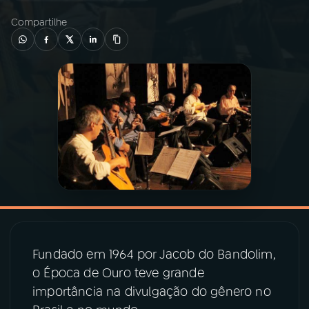
Compartilhe
03
PROGRAMAÇÃO
04
PROGRAMAS
05
PODCASTS
06
VIDEOCASTS
07
ÚLTIMAS
Fundado em 1964 por Jacob do Bandolim,
08
PRÊMIO RÁDIO MEC
o Época de Ouro teve grande
importância na divulgação do gênero no
ACOMPANHE A RÁDIO MEC