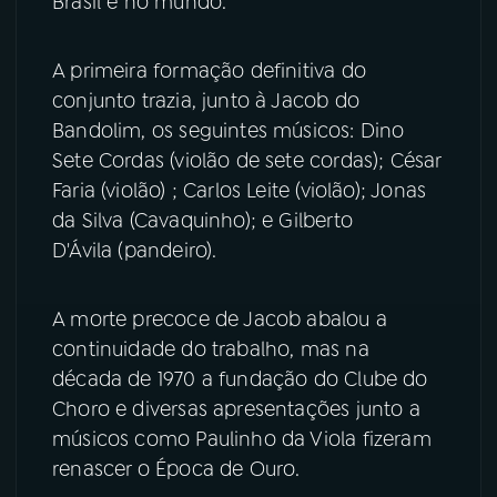
Brasil e no mundo.
YouTube
Facebook
A primeira formação definitiva do
conjunto trazia, junto à Jacob do
Instagram
X
Bandolim, os seguintes músicos: Dino
Sete Cordas (violão de sete cordas); César
TikTok
Faria (violão) ; Carlos Leite (violão); Jonas
da Silva (Cavaquinho); e Gilberto
D'Ávila (pandeiro).
A morte precoce de Jacob abalou a
continuidade do trabalho, mas na
década de 1970 a fundação do Clube do
Choro e diversas apresentações junto a
músicos como Paulinho da Viola fizeram
renascer o Época de Ouro.