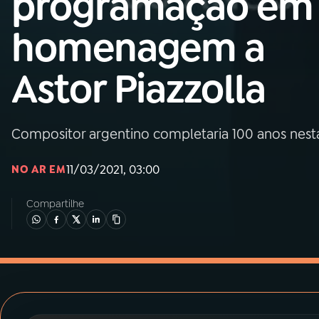
programação em
MEC
homenagem a
01
INÍCIO
Astor Piazzolla
02
A RÁDIO
Compositor argentino completaria 100 anos nesta q
03
PROGRAMAÇÃO
11/03/2021, 03:00
NO AR EM
04
PROGRAMAS
Compartilhe
05
PODCASTS
06
VIDEOCASTS