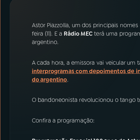
07
ÚLTIMAS
08
PRÊMIO RÁDIO MEC
Astor Piazzolla, um dos principais nomes
feira (11). E a
Rádio MEC
terá uma progra
argentino.
ACOMPANHE A RÁDIO MEC
YouTube
Facebook
A cada hora, a emissora vai veicular um
interprogramas com depoimentos de inté
Instagram
X
do argentino
.
TikTok
O bandoneonista revolucionou o tango tr
Confira a programação: