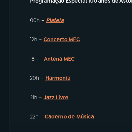
Programação Especial 100 anos de Astor
00h –
Plateia
12h –
Concerto MEC
18h –
Antena MEC
20h –
Harmonia
21h –
Jazz Livre
22h –
Caderno de Música