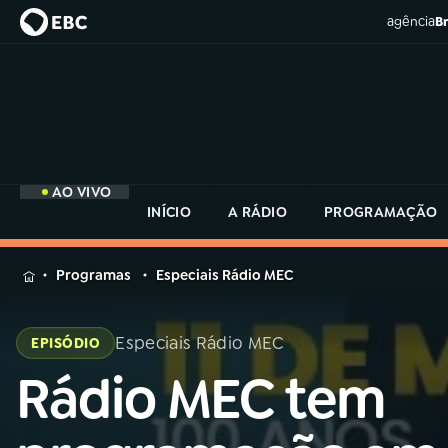
agência
Br
AO VIVO
INÍCIO
A RÁDIO
PROGRAMAÇÃO
MENU
Programas
Especiais Rádio MEC
Buscar
na
Especiais Rádio MEC
EPISÓDIO
Rádio
Buscar
MEC
Rádio MEC tem
Buscar
na
Rádio
Início
AO VIVO