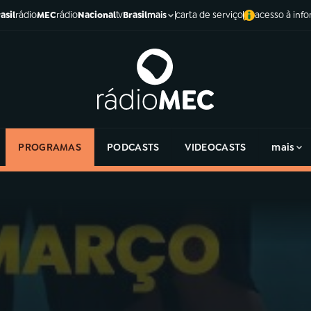
asil
rádio
MEC
rádio
Nacional
tv
Brasil
carta de serviço
acesso à inf
mais
PROGRAMAS
PODCASTS
VIDEOCASTS
mais