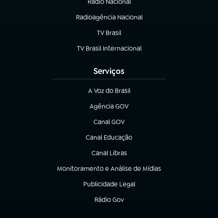
Rádio Nacional
(abre em nova aba)
Radioagência Nacional
(abre em nova aba)
TV Brasil
(abre em nova aba)
TV Brasil Internacional
(abre em nova aba)
Serviços
A Voz do Brasil
(abre em nova aba)
Agência GOV
(abre em nova aba)
Canal GOV
(abre em nova aba)
Canal Educação
(abre em nova aba)
Canal Libras
(abre em nova aba)
Monitoramento e Análise de Mídias
(abre em nova aba)
Publicidade Legal
(abre em nova aba)
Rádio Gov
(abre em nova aba)