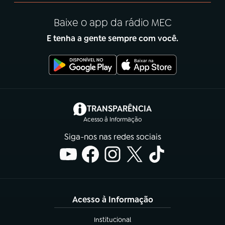
Baixe o app da rádio MEC
E tenha a gente sempre com você.
(abre em nova aba)
TRANSPARÊNCIA
Acesso à Informação
Siga-nos nas redes sociais
Acesso à Informação
Institucional
(abre em nova aba)