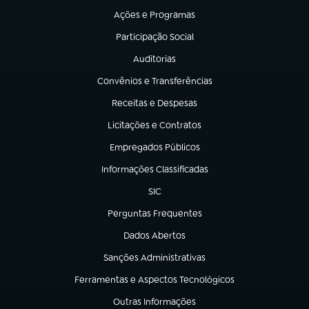
Ações e Programas
(abre em nova aba)
Participação Social
(abre em nova aba)
Auditorias
(abre em nova aba)
Convênios e Transferências
(abre em nova aba)
Receitas e Despesas
(abre em nova aba)
Licitações e Contratos
(abre em nova aba)
Empregados Públicos
(abre em nova aba)
Informações Classificadas
(abre em nova aba)
SIC
(abre em nova aba)
Perguntas Frequentes
(abre em nova aba)
Dados Abertos
(abre em nova aba)
Sanções Administrativas
(abre em nova aba)
Ferramentas e Aspectos Tecnológicos
(abre em nova aba)
Outras Informações
(abre em nova aba)