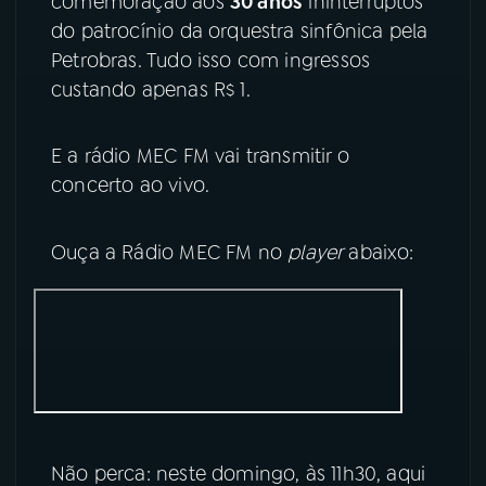
comemoração aos
30 anos
ininterruptos
do patrocínio da orquestra sinfônica pela
YouTube
Facebook
Petrobras. Tudo isso com ingressos
custando apenas R$ 1.
Instagram
X
E a rádio MEC FM vai transmitir o
TikTok
concerto ao vivo.
Ouça a Rádio MEC FM no
player
abaixo:
Não perca: neste domingo, às 11h30, aqui