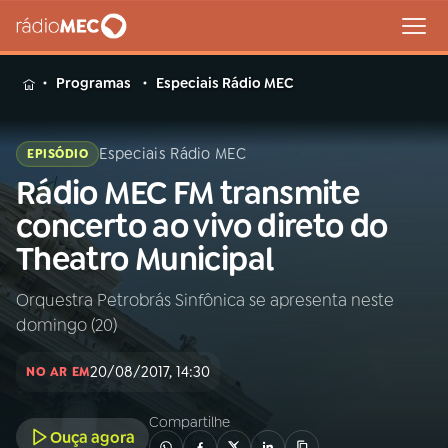
MENU
Programas
Especiais Rádio MEC
Especiais Rádio MEC
EPISÓDIO
Rádio MEC FM transmite
Buscar
na
concerto ao vivo direto do
Rádio
Buscar
Theatro Municipal
MEC
Orquestra Petrobrás Sinfônica se apresenta neste
Início
AO VIVO
domingo (20)
01
INÍCIO
20/08/2017, 14:30
NO AR EM
Compartilhe
02
A RÁDIO
Ouça agora