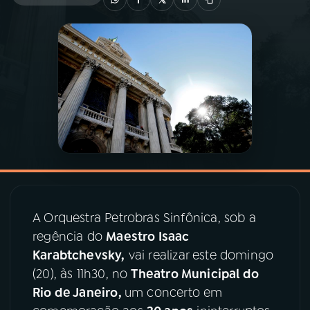
03
PROGRAMAÇÃO
04
PROGRAMAS
05
PODCASTS
06
VIDEOCASTS
A Orquestra Petrobras Sinfônica, sob a
07
ÚLTIMAS
regência do
Maestro Isaac
Karabtchevsky,
vai realizar este domingo
08
PRÊMIO RÁDIO MEC
(20), às 11h30, no
Theatro Municipal do
Rio de Janeiro,
um concerto em
ACOMPANHE A RÁDIO MEC