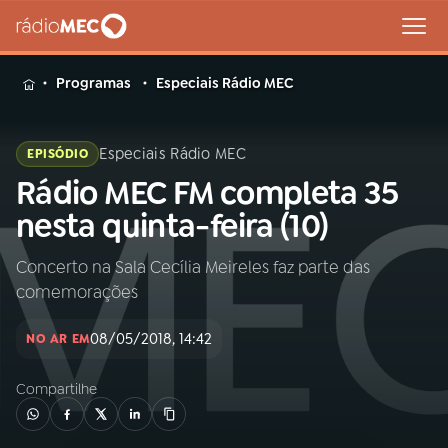
MENU
Programas
Especiais Rádio MEC
Especiais Rádio MEC
EPISÓDIO
Rádio MEC FM completa 35
Buscar
na
nesta quinta-feira (10)
Rádio
Buscar
MEC
Concerto na Sala Cecília Meireles faz parte das
comemorações
Início
AO VIVO
08/05/2018, 14:42
NO AR EM
01
INÍCIO
Compartilhe
02
A RÁDIO