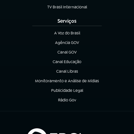
TV Brasil Internacional
(abre em nova aba)
Serviços
A Voz do Brasil
(abre em nova aba)
Agência GOV
(abre em nova aba)
Canal GOV
(abre em nova aba)
Canal Educação
(abre em nova aba)
Canal Libras
(abre em nova aba)
Monitoramento e Análise de Mídias
(abre em nova aba)
Publicidade Legal
(abre em nova aba)
Rádio Gov
(abre em nova aba)