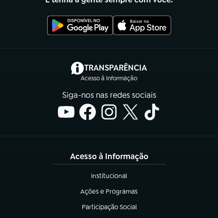
(abre em nova aba)
TRANSPARÊNCIA
Acesso à Informação
Siga-nos nas redes sociais
Acesso à Informação
Institucional
(abre em nova aba)
Ações e Programas
(abre em nova aba)
Participação Social
(abre em nova aba)