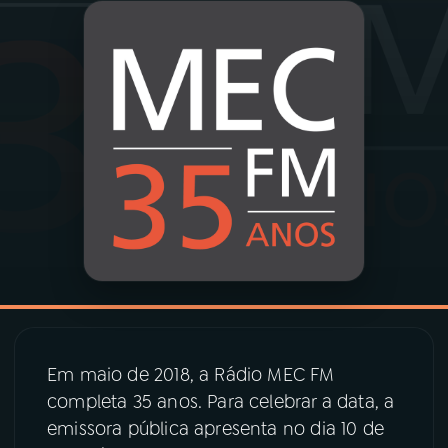
03
PROGRAMAÇÃO
04
PROGRAMAS
05
PODCASTS
06
VIDEOCASTS
07
ÚLTIMAS
Em maio de 2018, a Rádio MEC FM
08
PRÊMIO RÁDIO MEC
completa 35 anos. Para celebrar a data, a
emissora pública apresenta no dia 10 de
ACOMPANHE A RÁDIO MEC