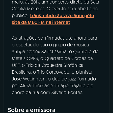
maio, às 20h, um concerto direto da Sala
Cecilia Meireles. O evento será aberto ao
YouTube
Facebook
público,
transmitido ao vivo aqui pelo
site da MEC FM na internet
.
Instagram
X
TikTok
As atrações confirmadas até agora para
o espetáculo são o grupo de música
antiga Codex Sanctissima, o Quinteto de
Metais OPES, o Quarteto de Cordas da
UFF, o Trio da Orquestra Sinfônica
Brasileira, o Trio Corcovado, o pianista
José Wellington, o duo de jazz formado
por Alma Thomas e Thiago Trajano e o
choro da rua com Silvério Pontes.
Sobre a emissora