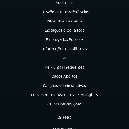
Auditorias
(abre em nova aba)
Convênios e Transferências
(abre em nova aba)
Receitas e Despesas
(abre em nova aba)
Licitações e Contratos
(abre em nova aba)
Empregados Públicos
(abre em nova aba)
Informações Classificadas
(abre em nova aba)
SIC
(abre em nova aba)
Perguntas Frequentes
(abre em nova aba)
Dados Abertos
(abre em nova aba)
Sanções Administrativas
(abre em nova aba)
Ferramentas e Aspectos Tecnológicos
(abre em nova aba)
Outras Informações
(abre em nova aba)
A EBC