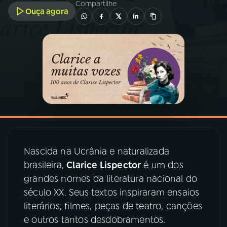
Compartilhe
Ouça agora
03
PROGRAMAÇÃO
04
PROGRAMAS
05
PODCASTS
06
VIDEOCASTS
Nascida na Ucrânia e naturalizada
07
ÚLTIMAS
brasileira,
Clarice Lispector
é um dos
grandes nomes da literatura nacional do
século XX. Seus textos inspiraram ensaios
08
PRÊMIO RÁDIO MEC
literários, filmes, peças de teatro, canções
e outros tantos desdobramentos.
ACOMPANHE A RÁDIO MEC