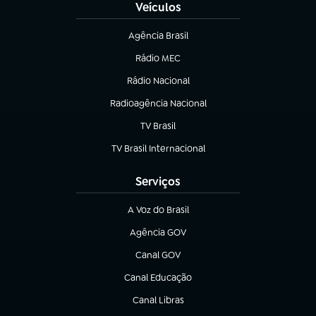
Veículos
Agência Brasil
(abre em nova aba)
Rádio MEC
Rádio Nacional
(abre em nova aba)
Radioagência Nacional
(abre em nova aba)
TV Brasil
(abre em nova aba)
TV Brasil Internacional
(abre em nova aba)
Serviços
A Voz do Brasil
(abre em nova aba)
Agência GOV
(abre em nova aba)
Canal GOV
(abre em nova aba)
Canal Educação
(abre em nova aba)
Canal Libras
(abre em nova aba)