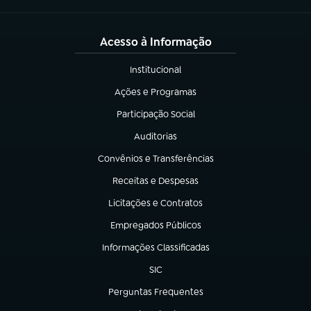
Acesso à Informação
Institucional
(abre em nova aba)
Ações e Programas
(abre em nova aba)
Participação Social
(abre em nova aba)
Auditorias
(abre em nova aba)
Convênios e Transferências
(abre em nova aba)
Receitas e Despesas
(abre em nova aba)
Licitações e Contratos
(abre em nova aba)
Empregados Públicos
(abre em nova aba)
Informações Classificadas
(abre em nova aba)
SIC
(abre em nova aba)
Perguntas Frequentes
(abre em nova aba)