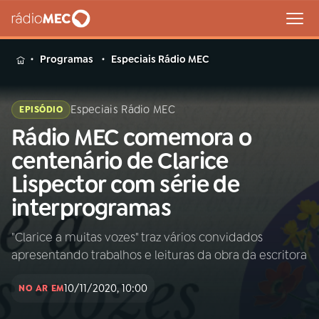
MENU
Programas
Especiais Rádio MEC
Especiais Rádio MEC
EPISÓDIO
Rádio MEC comemora o
Buscar
na
centenário de Clarice
Rádio
Buscar
Lispector com série de
MEC
interprogramas
Início
AO VIVO
"Clarice a muitas vozes" traz vários convidados
apresentando trabalhos e leituras da obra da escritora
01
INÍCIO
10/11/2020, 10:00
NO AR EM
02
A RÁDIO