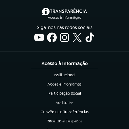
(abre em nova aba)
TRANSPARÊNCIA
Acesso à Informação
Siga-nos nas redes sociais
Acesso à Informação
Institucional
(abre em nova aba)
Ações e Programas
(abre em nova aba)
Participação Social
(abre em nova aba)
Auditorias
(abre em nova aba)
Convênios e Transferências
(abre em nova aba)
Receitas e Despesas
(abre em nova aba)