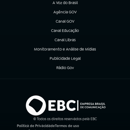
A Voz do Brasil
(abre em nova aba)
Agência GOV
(abre em nova aba)
Canal GOV
(abre em nova aba)
Canal Educação
(abre em nova aba)
Canal Libras
(abre em nova aba)
Monitoramento e Análise de Mídias
(abre em nova aba)
Publicidade Legal
(abre em nova aba)
Rádio Gov
(abre em nova aba)
© Todos os direitos reservados pela EBC
Política de Privacidade
Termos de uso
(abre em nova aba)
(abre em nova aba)