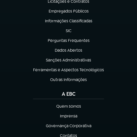
Licitações e Contratos
(abre em nova aba)
Empregados Públicos
(abre em nova aba)
Informações Classificadas
(abre em nova aba)
SIC
(abre em nova aba)
Perguntas Frequentes
(abre em nova aba)
Dados Abertos
(abre em nova aba)
Sanções Administrativas
(abre em nova aba)
Ferramentas e Aspectos Tecnológicos
(abre em nova aba)
Outras Informações
(abre em nova aba)
A EBC
Quem somos
(abre em nova aba)
Imprensa
(abre em nova aba)
Governança Corporativa
(abre em nova aba)
Contatos