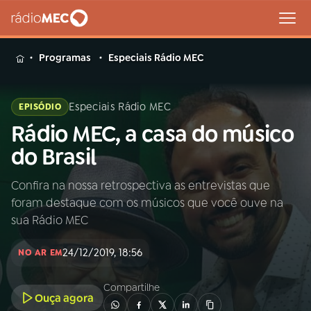
MENU
Programas
Especiais Rádio MEC
Especiais Rádio MEC
EPISÓDIO
Rádio MEC, a casa do músico
Buscar
na
do Brasil
Rádio
Buscar
MEC
Confira na nossa retrospectiva as entrevistas que
foram destaque com os músicos que você ouve na
Início
AO VIVO
sua Rádio MEC
24/12/2019, 18:56
01
INÍCIO
NO AR EM
Compartilhe
Ouça agora
02
A RÁDIO