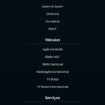
(abre em nova aba)
Quem é Quem
(abre em nova aba)
Diretoria
(abre em nova aba)
Ouvidoria
(abre em nova aba)
RNCP
(abre em nova aba)
Veículos
Agência Brasil
(abre em nova aba)
Rádio MEC
Rádio Nacional
(abre em nova aba)
Radioagência Nacional
(abre em nova aba)
TV Brasil
(abre em nova aba)
TV Brasil Internacional
(abre em nova aba)
Serviços