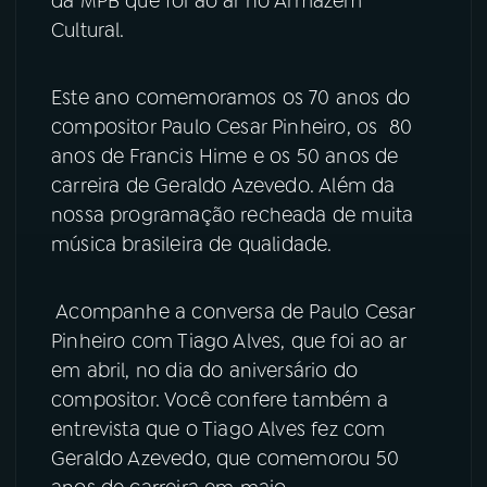
da MPB que foi ao ar no Armazém
Cultural.
YouTube
Facebook
Este ano comemoramos os 70 anos do
Instagram
X
compositor Paulo Cesar Pinheiro, os 80
anos de Francis Hime e os 50 anos de
TikTok
carreira de Geraldo Azevedo. Além da
nossa programação recheada de muita
música brasileira de qualidade.
Acompanhe a conversa de Paulo Cesar
Pinheiro com Tiago Alves, que foi ao ar
em abril, no dia do aniversário do
compositor. Você confere também a
entrevista que o Tiago Alves fez com
Geraldo Azevedo, que comemorou 50