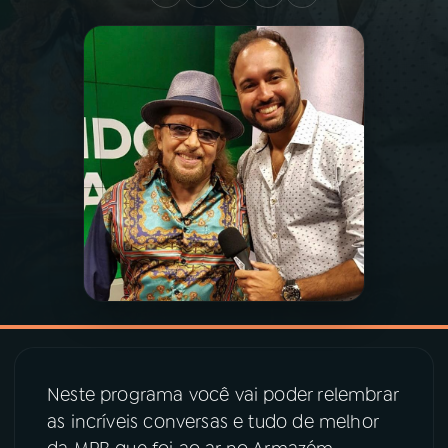
03
PROGRAMAÇÃO
04
PROGRAMAS
05
PODCASTS
06
VIDEOCASTS
07
ÚLTIMAS
08
PRÊMIO RÁDIO MEC
Neste programa você vai poder relembrar
as incríveis conversas e tudo de melhor
ACOMPANHE A RÁDIO MEC